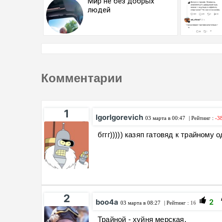
Мир не без добрых
людей
Комментарии
1
IgorIgorevich
03 марта в 00:47
| Рейтинг :
-3
бггг))))) казяп гатовяд к трайному 
2
boo4a
2
03 марта в 08:27
| Рейтинг :
16
Трайной - хуйня мерская.