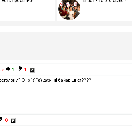
Есть пробитие!
И вот что это было?
1
1
860
одеголону? О_о ))))))) дажі ні байарішнег????
0