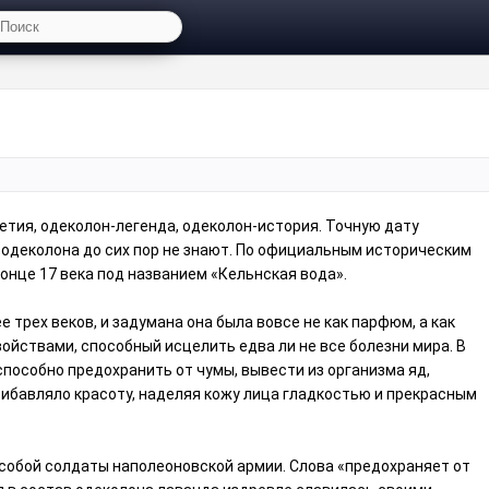
тия, одеколон-легенда, одеколон-история. Точную дату
 одеколона до сих пор не знают. По официальным историческим
онце 17 века под названием «Кельнская вода».
 трех веков, и задумана она была вовсе не как парфюм, а как
йствами, способный исцелить едва ли не все болезни мира. В
способно предохранить от чумы, вывести из организма яд,
 прибавляло красоту, наделяя кожу лица гладкостью и прекрасным
 собой солдаты наполеоновской армии. Слова «предохраняет от