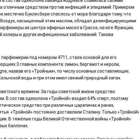
я в состав одеколона лаванда издревле славилась своими
а отличным средством против инфекций и эпидемий. Примером
кое местечко Буклесбери спаслось от мора благодаря тому, что
. Воздух, насыщенный этим маслом, обладал дезинфицирующими
парфюмеры из центра эфирных масел в Грассе, на юге Франции,
й холеры и других инфекционных заболеваний. Такова
е парфюмерии под номером 4711, стала основой для его
орциях 3 главных компонента: лимон, бергамот и нероли,
gne, назвав его «Тройным», по числу основных составляющих.
ельнской воды и при этом имел свежий природный запах.
оветского времени. За годы советской жизни средство
. В состав одеколона «Тройной» входил 64% спирт, поэтому
птическое средство при различных царапинах и ранах,
тья. «Тройной» постоянно доставляли Сталину. Только «Тройной
ции. В тяжёлые годы Великой Отечественной войны «Тройной»
вых баллонах.