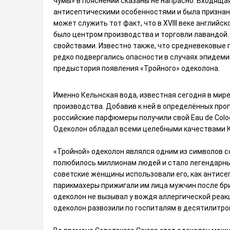
чумы» в пояснении сказаны не напрасно. Входяща
антисептическими особенностями и была признан
может служить тот факт, что в XVIII веке английс
было центром производства и торговли лавандой
свойствами. Известно также, что средневековые 
редко подвергались опасности в случаях эпидеми
предыстория появления «Тройного» одеколона.
Именно Кельнская вода, известная сегодня в мир
производства. Добавив к ней в определённых проп
российские парфюмеры получили свой Eau de Colo
Одеколон обладал всеми целебными качествами К
«Тройной» одеколон являлся одним из символов с
полюбилось миллионам людей и стало легендарным
советские женщины использовали его, как антисе
парикмахеры прижигали им лица мужчин после бри
одеколон не вызывал у вождя аллергической реак
одеколон развозили по госпиталям в десятилитро