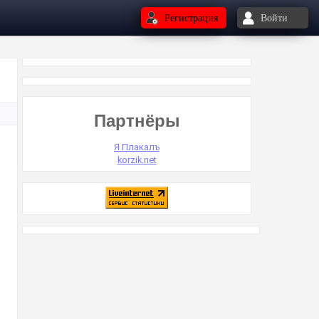
Регистрация
Войти
Партнёры
Я Плакалъ
korzik.net