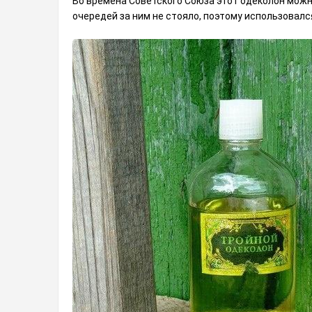
Во времена Советского Союза этот одеколон можн
очередей за ним не стояло, поэтому использовался