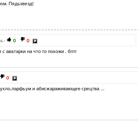
юм. Пядьзвезд!
0
0
1K+
 с аватарки на что то похожи . бгггг
0
пухло,парфьум и абисжараживающее срецтва ...