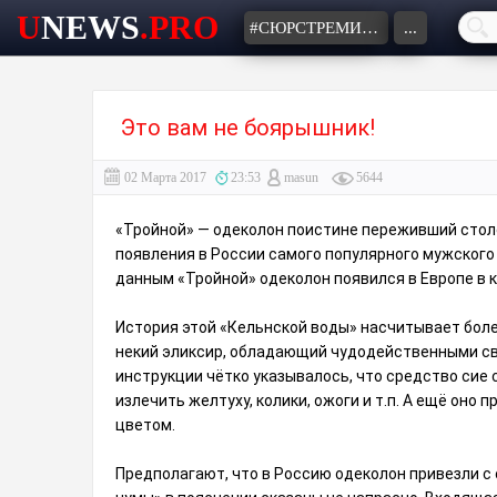
U
NEWS
.PRO
#СЮРСТРЕМИНГ
...
Это вам не боярышник!
02 Марта 2017
23:53
masun
5644
«Тройной» — одеколон поистине переживший столе
появления в России самого популярного мужского
данным «Тройной» одеколон появился в Европе в к
История этой «Кельнской воды» насчитывает более
некий эликсир, обладающий чудодейственными сво
инструкции чётко указывалось, что средство сие 
излечить желтуху, колики, ожоги и т.п. А ещё оно
цветом.
Предполагают, что в Россию одеколон привезли с