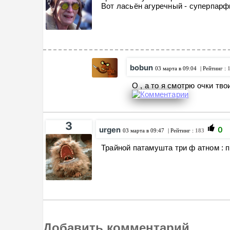
Вот ласьён агуречный - суперпарф
bobun
03 марта в 09:04
| Рейтинг :
О , а то я смотрю очки твои
3
urgen
0
03 марта в 09:47
| Рейтинг :
183
Трайной патамушта три ф атном : 
Добавить комментарий