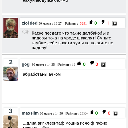
нахуйпесдуйкаклочмо
zloi ded
0
1
30 марта в 18:27
| Рейтинг :
-3291
Кагже песдато что такие далбайобы и
пидоры тока на уроде шакалят! Суньте
глубже себе впасти хуи и не песдите не
паделу!
2
gogi
0
0
30 марта в 14:35
| Рейтинг :
12
абработаны ачком
3
maxslim
0
0
30 марта в 14:56
| Рейтинг :
28K+
...длиа випклеентаф мошна исчо ф гафно
макнудь..бггг