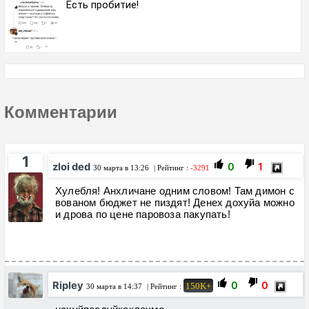
Есть пробитие!
Комментарии
1
zloi ded
0
1
30 марта в 13:26
| Рейтинг :
-3291
Хулебля! Анхличане одним словом! Там димон с
вованом бюджет не пиздят! Денех дохуйа можно
и дрова по цене паровоза пакупать!
Ripley
0
0
150K+
30 марта в 14:37
| Рейтинг :