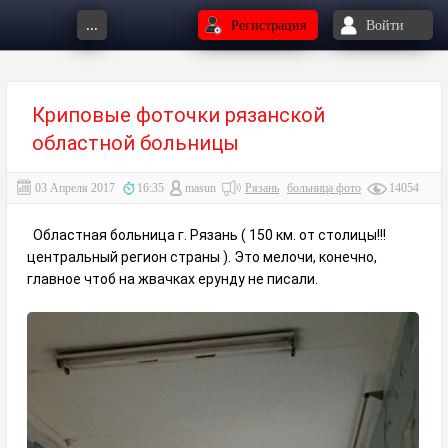
...
Регистрация
Войти
Криповые фоточки рязанской
областной больницы
03 Апреля 2017
16:35
masun
Рязань
больница фото
14054
Областная больница г. Рязань ( 150 км. от столицы!!!
центральный регион страны ). Это мелочи, конечно,
главное чтоб на жвачках ерунду не писали.