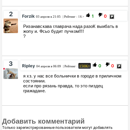
2
Forzik
1
0
03 апреля в 21:05
| Рейтинг :
1K+
Ризанавскава главрача нада разоК выибать в
жопу и. Фсьо будит пучком!!!!
?
3
Ripley
0
0
150K+
04 апреля в 06:09
| Рейтинг :
я хз. у нас все больнички в городе в приличном
состоянии.
если про рязань правда, то это пиздец
гражадане.
Добавить комментарий
Только зарегистрированные пользователи могут добавлять