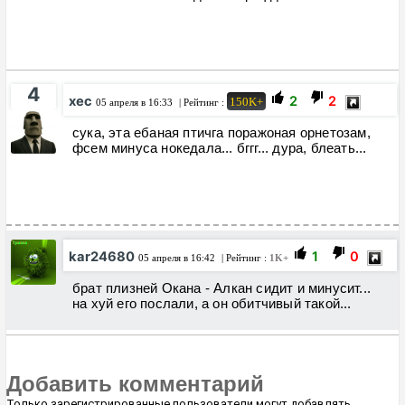
4
хес
2
2
150K+
05 апреля в 16:33
| Рейтинг :
сука, эта ебаная птичга поражоная орнетозам,
фсем минуса нокедала... бггг... дура, блеать...
kar24680
1
0
05 апреля в 16:42
| Рейтинг :
1K+
брат плизней Окана - Алкан сидит и минусит...
на хуй его послали, а он обитчивый такой...
Добавить комментарий
Только зарегистрированные пользователи могут добавлять