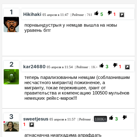
1
Hikihaki
5
1
05 апреля в 11:47
| Рейтинг :
761
порнаындустрыя у немцав вышла на новы
уравень бггг
2
kar24680
3
1
05 апреля в 11:54
| Рейтинг :
1K+
теперь парализованным немцам (соблазнившим
несчастного мигранта) пожизненое, а
мигранту, токае пережившее, грант от
правительства и компенсацию 100500 мульёнов
немецких рейхс-марок!!!
3
sweetjesus
3
100K+
05 апреля в 11:57
| Рейтинг :
1
атнасначна ниапхадима апрафдать