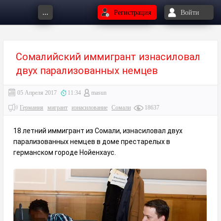
...
Регистрация
Войти
Сомалийский иммигрант изнасиловал
двух парализованных немцев
05 Апреля 2017
11:34
masun
Германия
мигрант
изнасилование
Сомали
18637
18 летний иммигрант из Сомали, изнасиловал двух
парализованных немцев в доме престарелых в
германском городе Нойенхаус.