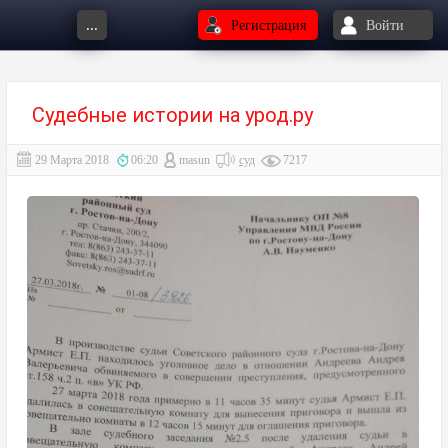
...
Регистрация
Войти
Судебные истории на урод.ру
29 Марта 2018
06:20
masun
суд
7217