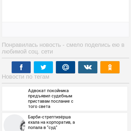
Понравилась новость - смело поделись ею в
любимой соц. сети
Новости по тегам
Адвокат покойника
предъявил судебным
приставам послание с
того света
Барби-стрептизёрша
ехала на корпоратив, а
попала в "суд"