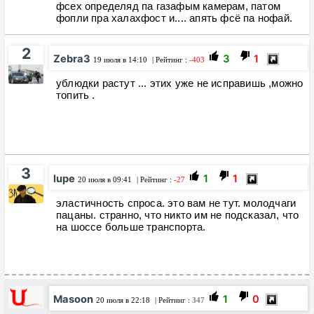
фсех определяд па газафым камерам, патом
фопли пра халахфост и.... апять фсё па нофай.
2
Zebra3
3
1
19 июля в 14:10
| Рейтинг :
-403
ублюдки растут ... этих уже не исправишь ,можно
топить .
3
lupe
1
1
20 июля в 09:41
| Рейтинг :
-27
эластичность спроса. это вам не тут. молодчаги
пацаны. странно, что никто им не подсказал, что
на шоссе больше транспорта.
Masoon
1
0
20 июля в 22:18
| Рейтинг :
347