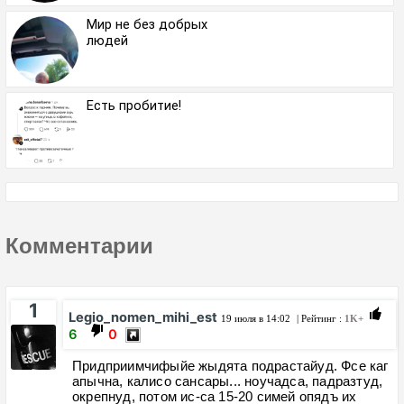
Мир не без добрых
людей
Есть пробитие!
Комментарии
1
Legio_nomen_mihi_est
19 июля в 14:02
| Рейтинг :
1K+
6
0
Придприимчифыйе жыдята подрастайуд. Фсе каг
апычна, калисо сансары... ноучадса, падразтуд,
окрепнуд, потом ис-са 15-20 симей опядъ их