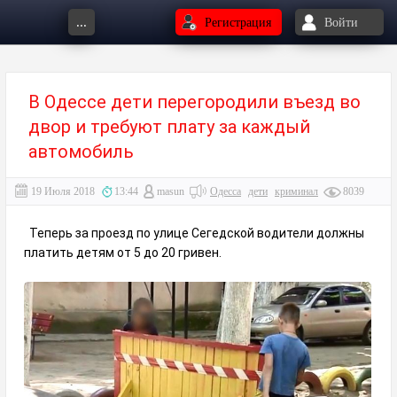
...
Регистрация
Войти
В Одессе дети перегородили въезд во
двор и требуют плату за каждый
автомобиль
19 Июля 2018
13:44
masun
Одесса
дети
криминал
8039
Теперь за проезд по улице Сегедской водители должны
платить детям от 5 до 20 гривен.