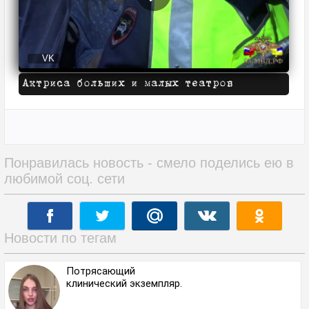
VK
Актриса больших и малых театров
Понравилась новость - смело поделись ею в
любимой соц. сети
Новости по тегам
Потрясающий
клинический экземпляр.