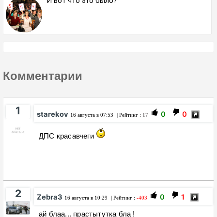
И вот что это было?
Комментарии
1
starekov
0
0
16 августа в 07:53
| Рейтинг :
17
ДПС красавчеги
2
Zebra3
0
1
16 августа в 10:29
| Рейтинг :
-403
ай блаа... прастытутка бла !