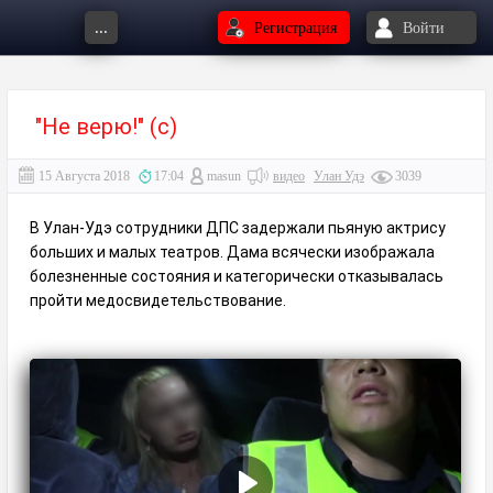
...
Регистрация
Войти
"Не верю!" (с)
15 Августа 2018
17:04
masun
видео
Улан Удэ
3039
В Улан-Удэ сотрудники ДПС задержали пьяную актрису
больших и малых театров. Дама всячески изображала
болезненные состояния и категорически отказывалась
пройти медосвидетельствование.