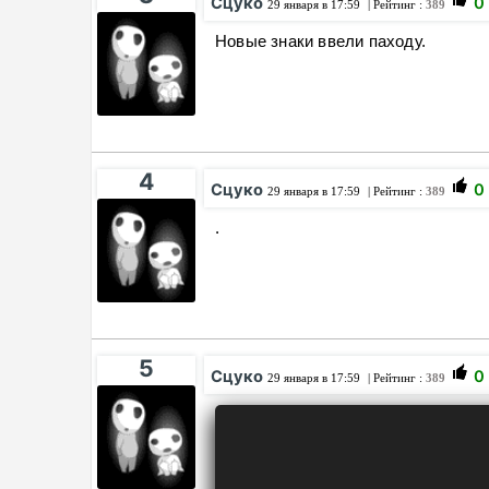
Сцуко
0
29 января в 17:59
| Рейтинг :
389
Новые знаки ввели паходу.
4
Сцуко
0
29 января в 17:59
| Рейтинг :
389
.
5
Сцуко
0
29 января в 17:59
| Рейтинг :
389