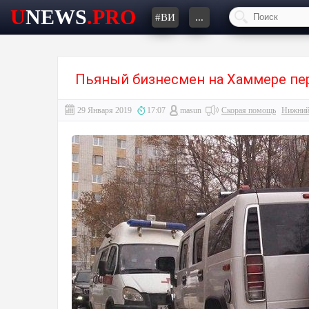
U
NEWS
.PRO
#ВИ
...
Пьяный бизнесмен на Хаммере пе
29 Января 2019
17:07
masun
Скорая помощь
Нижний