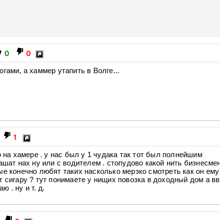
0
0
гами, а хаммер утапить в Волге...
1
о на хамере . у нас был у 1 чудака так тот был полнейшим
ашат нах ну или с водителем . стопудово какой нить бизнесме
ые конечно любят таких насколько мерзко смотреть как он ему
 сигару ? тут понимаете у нищих повозка в доходный дом а вв
ю . ну и т. д.