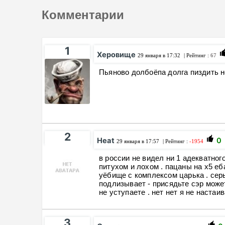
Комментарии
1
Херовище
29 января в 17:32
| Рейтинг :
67
Пьяново долбоёпа долга пиздить но
2
Heat
0
29 января в 17:57
| Рейтинг :
-1954
в россии не видел ни 1 адекватног
питухом и лохом . пацаны на x5 еб
уёбище с комплексом царька . сер
подлизывает - присядьте сэр может
не уступаете . нет нет я не настаива
3