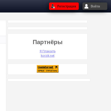
Регистрация
Войти
Партнёры
Я Плакалъ
korzik.net