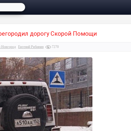
регородил дорогу Скорой Помощи
 Новгород
Евгений Рябинин
7270