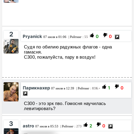
2
Pryanick
0
0
07 июля в 01:06
| Рейтинг :
55
Судя по обилию радужных флагов - одна
гамасня.
С300, пожалуйста, пару в воздух!
Парикнахер
1
0
07 июля в 12:39
| Рейтинг :
83K+
С300 - это зрк пво. Гомосня научилась
левитировать?
3
astro
2
0
07 июля в 05:53
| Рейтинг :
273