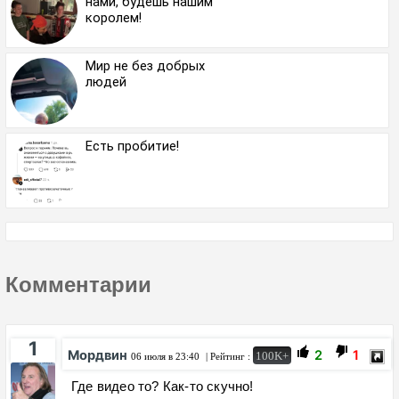
нами, будешь нашим
королем!
Мир не без добрых
людей
Есть пробитие!
Комментарии
1
Мордвин
2
1
100K+
06 июля в 23:40
| Рейтинг :
Где видео то? Как-то скучно!