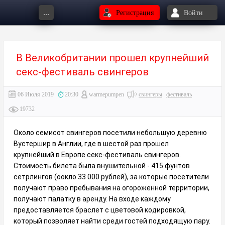
...
Регистрация
Войти
В Великобритании прошел крупнейший
секс-фестиваль свингеров
06 Июля 2019
20:30
warmepumpen
свингеры
фестиваль
19732
Около семисот свингеров посетили небольшую деревню
Вустершир в Англии, где в шестой раз прошел
крупнейший в Европе секс-фестиваль свингеров.
Стоимость билета была внушительной - 415 фунтов
сетрлингов (оокло 33 000 рублей), за которые посетители
получают право пребывания на огороженной территории,
получают палатку в аренду. На входе каждому
предоставляется браслет с цветовой кодировкой,
который позволяет найти среди гостей подходящую пару.