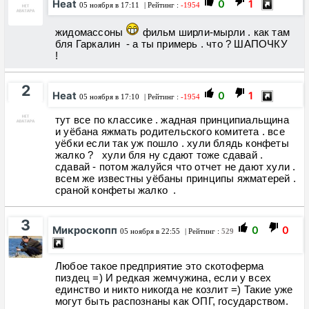
Heat
0
1
05 ноября в 17:11
| Рейтинг :
-1954
жидомассоны
фильм ширли-мырли . как там
бля Гаркалин - а ты примерь . что ? ШАПОЧКУ
!
2
Heat
0
1
05 ноября в 17:10
| Рейтинг :
-1954
тут все по классике . жадная принципиальщина
и уёбана яжмать родительского комитета . все
уёбки если так уж пошло . хули блядь конфеты
жалко ? хули бля ну сдают тоже сдавай .
сдавай - потом жалуйся что отчет не дают хули .
всем же известны уёбаны принципы яжматерей .
сраной конфеты жалко .
3
Микроскопп
0
0
05 ноября в 22:55
| Рейтинг :
529
Любое такое предприятие это скотоферма
пиздец =) И редкая жемчужина, если у всех
единство и никто никогда не козлит =) Такие уже
могут быть распознаны как ОПГ, государством.