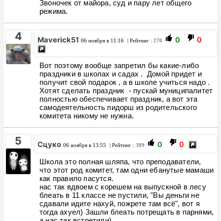
Звоночек от майора, суд и пару лет общего
режима.
4
Maverick51
0
0
06 ноября в 11:16
| Рейтинг :
270
Вот поэтому вообще запретил бы какие-либо
праздники в школах и садах . Домой придет и
получит свой подарок , а в школе учиться надо .
Хотят сделать праздник - пускай муниципалитет
полностью обеспечивает праздник, а вот эта
самодеятельность пидорш из родительского
комитета никому не нужна.
5
Сцуко
0
0
06 ноября в 13:55
| Рейтинг :
389
Школа это полная шляпа, что преподаватели,
что этот род комитет, там одни ебанутые мамаши
как правило пасутся.
нас так вдвоем с корешем на выпускной в лесу
блеать в 11 классе не пустили, "Вы деньги не
сдавали идите нахуй, пожрете там всё", вот я
тогда ахуел) Зашли блеать потрещать в парнями,
а нас так встретили)