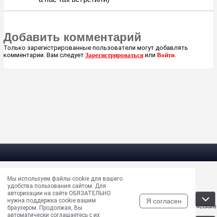
Добавить комментарий
Только зарегистрированные пользователи могут добавлять
комментарии. Вам следует
Зарегистрироваться
или
Войти
.
Мы используем файлы cookie для вашего
Электрическая почта —
masun@unews.pro
удобства пользования сайтом. Для
Сообщить об ошибке —
support@unews.pro
авторизации на сайте ОБЯЗАТЕЛЬНО
rss -
Читать новости в RSS
Я согласен
нужна поддержка cookie вашим
Disclaimer: Все права на публикуемые аудио, видео, графические
браузером. Продолжая, Вы
и текстовые материалы принадлежат их владельцам
автоматически соглашаетесь с их