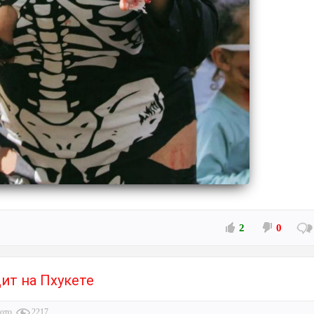
2
0
ит на Пхукете
ото
2217