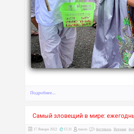
Подробнее...
Самый зловещий в мире: ежегодны
17 Января 2022
15:31
masun
фестиваль
Вевчани
фо