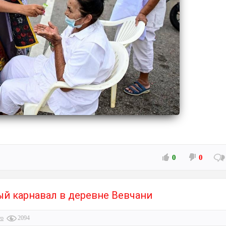
0
0
й карнавал в деревне Вевчани
то
2094