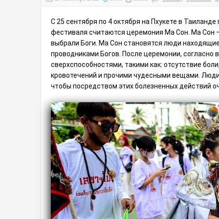
С 25 сентября по 4 октября на Пхукете в Таилан
фестиваля считаются церемония Ма Сон. Ма Сон — 
выбрали Боги. Ма Сон становятся люди находящие
проводниками Богов. После церемонии, согласно
сверхспособностями, такими как: отсутствие боли
кровотечений и прочими чудесными вещами. Люди
чтобы посредством этих болезненных действий оч