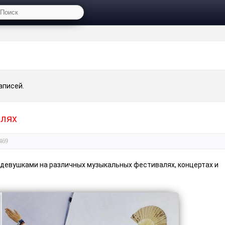
аписей.
алях
469
девушками на различных музыкальных фестивалях, концертах и