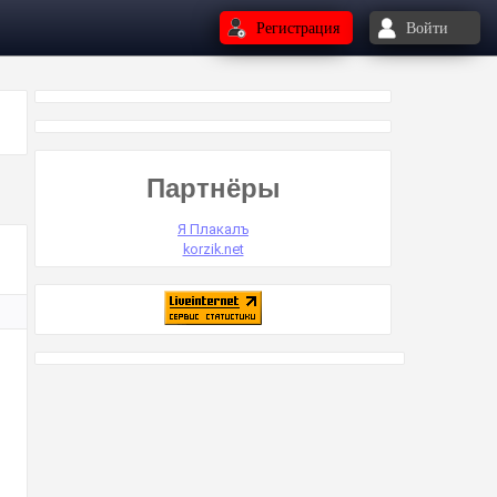
Регистрация
Войти
Партнёры
Я Плакалъ
korzik.net