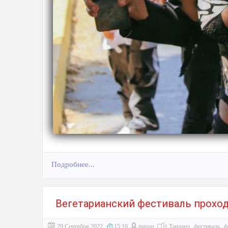
Подробнее...
Вегетарианский фестиваль проход
29 Сентября 2022
15:10
masun
Таиланд
фестиваль
ф