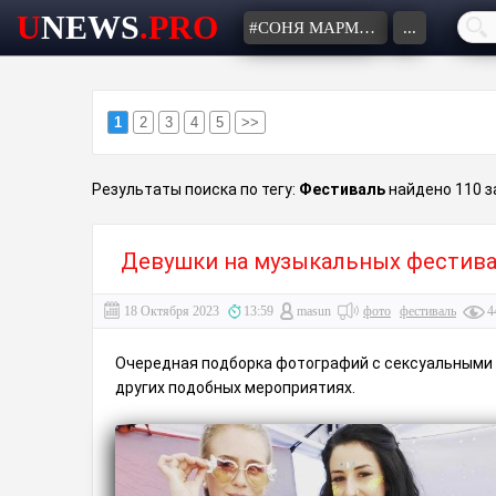
U
NEWS
.PRO
#СОНЯ МАРМЕЛАДОВА
...
1
2
3
4
5
>>
Результаты поиска по тегу:
Фестиваль
найдено 110 з
Девушки на музыкальных фестив
18 Октября 2023
13:59
masun
фото
фестиваль
4
Очередная подборка фотографий с сексуальными 
других подобных мероприятиях.