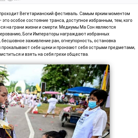
де проходит Вегетарианский фестиваль. Самым ярким моментом
это особое состояние транса, доступное избранным, тем, кого
ся на грани жизни и смерти. Медиумы Ма Сон являются
 верованию, Боги Императоры награждают избранных
, бесшовное заживление ран, огнеупорность, остановка
 прокалывают себе щеки и пронзают себя острыми предметами,
иститься и взять на себя грехи общества.