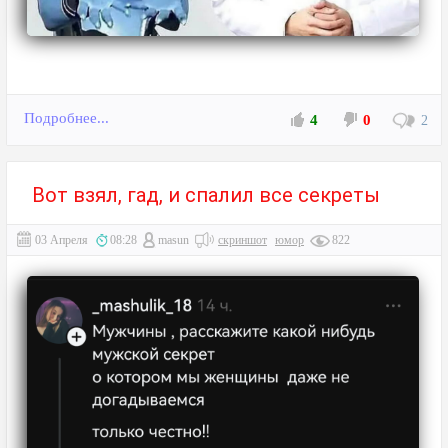
Подробнее...
4
0
2
Вот взял, гад, и спалил все секреты
03 Апреля
08:28
masun
скриншот
юмор
822