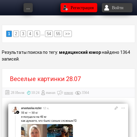
...
Регистрация
Войти
1
2
3
4
5
...
54
55
>>
Результаты поиска по тегу:
медицинский юмор
найдено 1364
записей.
Веселые картинки 28.07
28 Июля
10:24
masun
юмор
3564