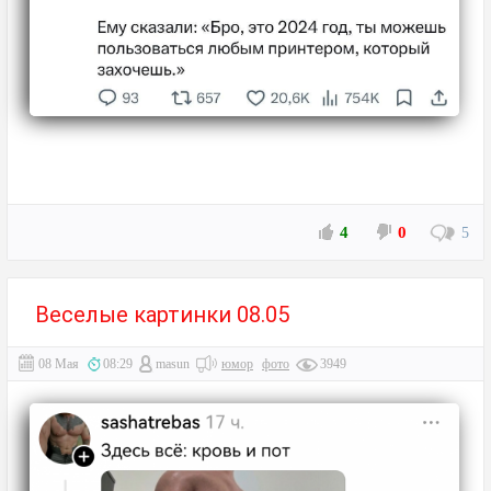
4
0
5
Веселые картинки 08.05
08 Мая
08:29
masun
юмор
фото
3949