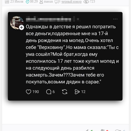
23 Июля
08:29
masun
черный юмор
723