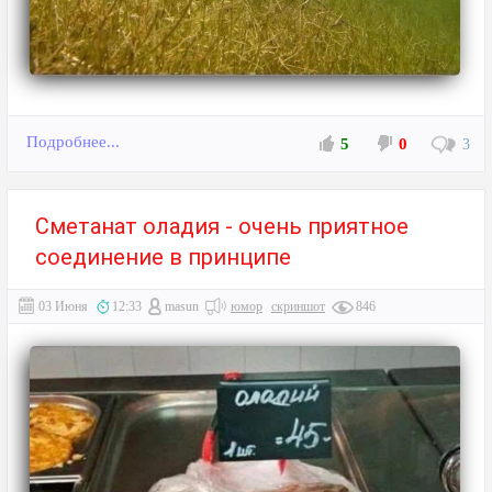
Подробнее...
5
0
3
Сметанат оладия - очень приятное
соединение в принципе
03 Июня
12:33
masun
юмор
скриншот
846