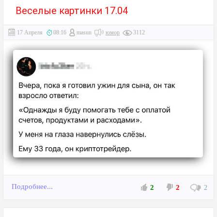
Веселые картинки 17.04
17 Апреля
08:16
masun
юмор
3112
Подробнее...
2
2
2