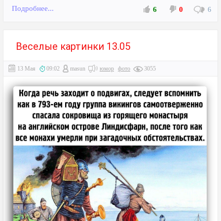
Подробнее...
6
0
6
Веселые картинки 13.05
13 Мая
09:02
masun
юмор
фото
3055