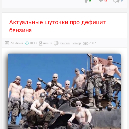
6
0
6
Актуальные шуточки про дефицит
бензина
29 Июня
10:17
masun
бензин
юмор
2807