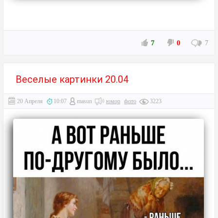
7
0
7
Веселые картинки 20.04
20 Апреля
10:07
masun
юмор
фото
3223