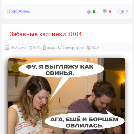
Подробнее...
6
0
2
Забавные картинки 30.04
30 Апреля
08:41
masun
юмор
фото
4267