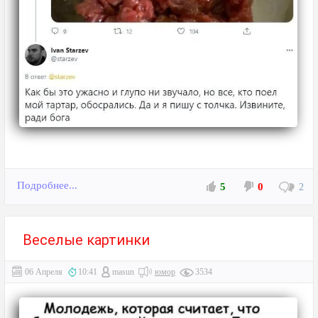
Подробнее...
5
0
2
Веселые картинки
06 Апреля
10:41
masun
юмор
3534