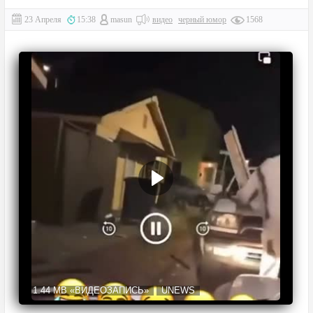
23 Апреля
15:38
masun
видео
черный юмор
1568
1.44 MB
«ВИДЕОЗАПИСЬ»
UNEWS