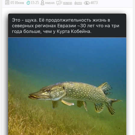
05 Июня
15:25
masun
юмор
фото
4073