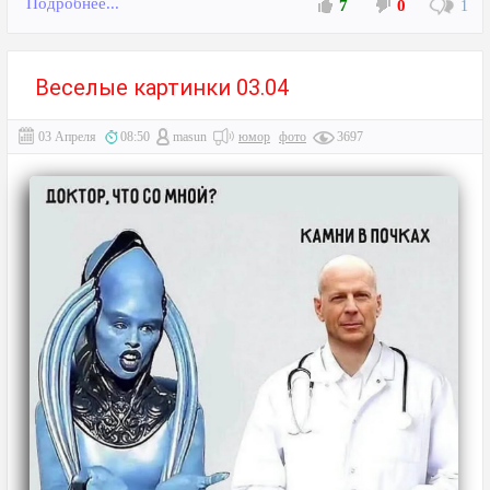
Подробнее...
7
0
1
Веселые картинки 03.04
03 Апреля
08:50
masun
юмор
фото
3697