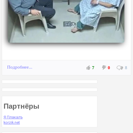
Подробнее...
7
0
8
Партнёры
Я Плакалъ
korzik.net