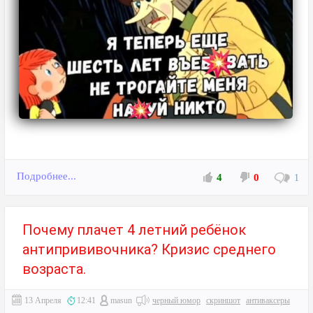
Подробнее...
4
0
1
Почему плачет 4 летний ребёнок
антипрививочника? Кризис среднего
возраста.
13 Апреля
12:41
masun
черный юмор
скриншот
антиваксеры