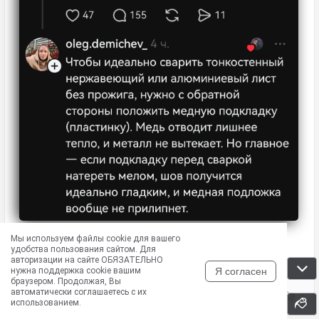
Мы используем файлы cookie для вашего
удобства пользования сайтом. Для
авторизации на сайте ОБЯЗАТЕЛЬНО
Я согласен
нужна поддержка cookie вашим
браузером. Продолжая, Вы
автоматически соглашаетесь с их
9
0
5
использованием.