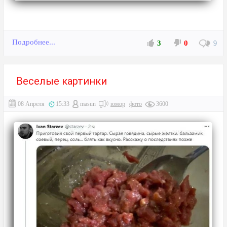
Подробнее...
3
0
9
Веселые картинки
08 Апреля
15:33
masun
юмор
фото
3600