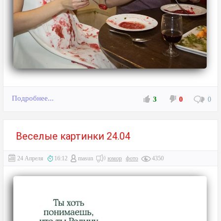
Подробнее...
3
0
0
Веселые картинки 24.04
24 Апреля
16:12
masun
юмор
фото
4350