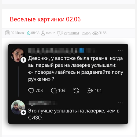
Веселые картинки 02.06
02 Июня
08:33
masun
скриншот
юмор
3166