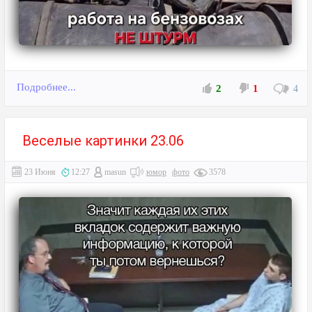
Подробнее...
2
1
4
Веселые картинки 23.06
23 Июня
12:27
masun
юмор
фото
3578