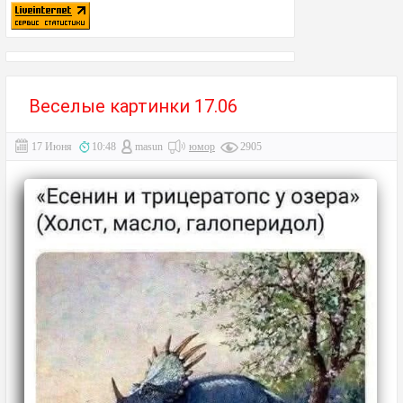
Веселые картинки 17.06
17 Июня
10:48
masun
юмор
2905