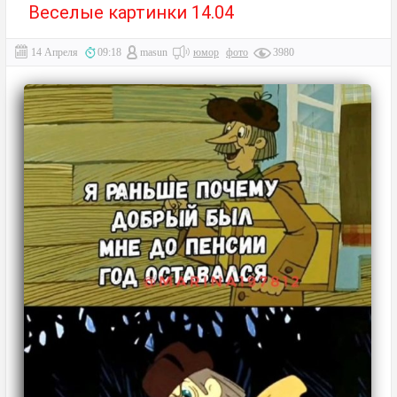
Веселые картинки 14.04
14 Апреля
09:18
masun
юмор
фото
3980