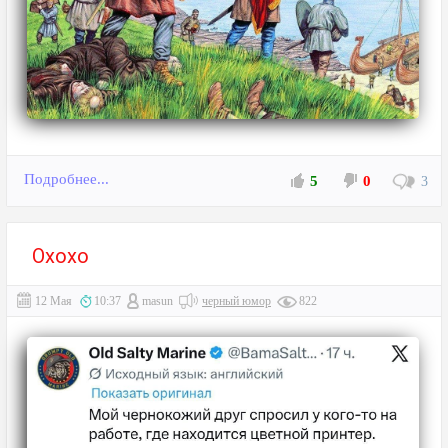
Подробнее...
5
0
3
Охохо⁠⁠
12 Мая
10:37
masun
черный юмор
822