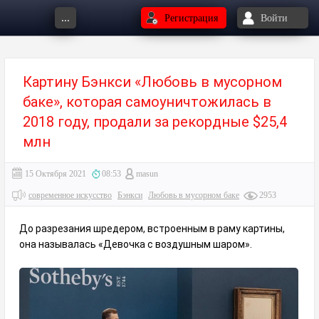
...
Регистрация
Войти
Картину Бэнкси «Любовь в мусорном
баке», которая самоуничтожилась в
2018 году, продали за рекордные $25,4
млн
15 Октября 2021
08:53
masun
современное искусство
Бэнкси
Любовь в мусорном баке
2953
До разрезания шредером, встроенным в раму картины,
она называлась «Девочка с воздушным шаром».