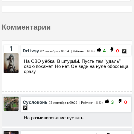
Комментарии
1
DrLivsy
4
0
02 сентября в 08:54
| Рейтинг :
69K+
На СВО уёбка. В штурмЫ. Пусть там "удаль"
свою покажет. Но нет. Он ведь на нуле обоссыца
сразу
Суслоконь
3
0
02 сентября в 09:22
| Рейтинг :
11K+
На разминирование пустить.