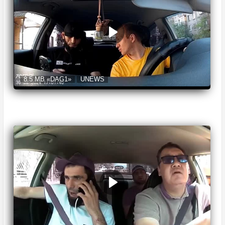
8.5 MB
«DAG1»
UNEWS