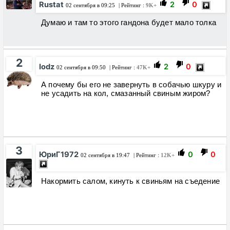
Rustat
2
0
02 сентября в 09:25
| Рейтинг :
9K+
Думаю и там то этого гандона будет мало толка
2
Iodz
2
0
02 сентября в 09:50
| Рейтинг :
47K+
А почему бы его не завернуть в собачью шкуру и
не усадить на кол, смазанный свиным жиром?
3
ЮриГ1972
0
0
02 сентября в 19:47
| Рейтинг :
12K+
Накормить салом, кинуть к свиньям на съедение