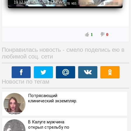
19.12 MB
«DAG2»
UNEWS
1
0
Понравилась новость - смело поделись ею в
любимой соц. сети
Новости по тегам
Потрясающий
клинический экземпляр.
В Калуге мужчина
открыл стрельбу по