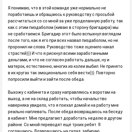
Я понимаю, что в этой команде уже нормально не
поработаешь и обращаюсь к руководству с просьбой
рассчитаться со со мной за уже проделанную работу, так
как с этим пиздаболом (киваю в сторону бригадира) мы
не сработаемся. Бригадир этот было вспыхнул взглядом
после того, как я его при всех назвал пиздаболом, но не
проронил ни слова. Руководство тоже оценило накал
страстей))) И что я рискнул всеми заработанными
деньгами, и что не согласен работать дальше, ну и
матерок, естественно, многих из колеи выбил. Не принято
в их кругах так эмоционально себя вести))). Повторно
попросили выйти и зайти после обеда.
Выхожу с кабинета и сразу направляюсь к воротам на
выход, а не на склад работать, чтобы начальство
наверняка увидело, что я поехал домой и на работу мне
реально наплевать. После обеда возвращаюсь на беседу
в кабинет. Мне предлагают доработать неделю в другом
районе. Со мной переводят ещё троих ребят. Я
соглашаюсь. Возвращаюсь на склад, забираю