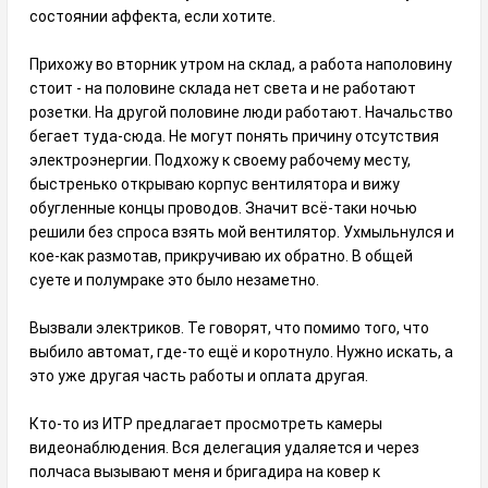
состоянии аффекта, если хотите.
Прихожу во вторник утром на склад, а работа наполовину
стоит - на половине склада нет света и не работают
розетки. На другой половине люди работают. Начальство
бегает туда-сюда. Не могут понять причину отсутствия
электроэнергии. Подхожу к своему рабочему месту,
быстренько открываю корпус вентилятора и вижу
обугленные концы проводов. Значит всё-таки ночью
решили без спроса взять мой вентилятор. Ухмыльнулся и
кое-как размотав, прикручиваю их обратно. В общей
суете и полумраке это было незаметно.
Вызвали электриков. Те говорят, что помимо того, что
выбило автомат, где-то ещё и коротнуло. Нужно искать, а
это уже другая часть работы и оплата другая.
Кто-то из ИТР предлагает просмотреть камеры
видеонаблюдения. Вся делегация удаляется и через
полчаса вызывают меня и бригадира на ковер к