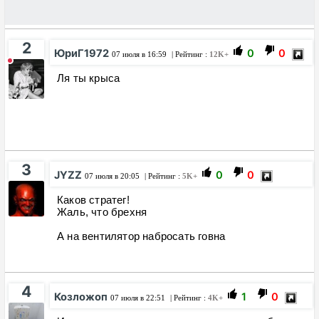
2
ЮриГ1972
0
0
07 июля в 16:59
| Рейтинг :
12K+
Ля ты крыса
3
JYZZ
0
0
07 июля в 20:05
| Рейтинг :
5K+
Каков стратег!
Жаль, что брехня
А на вентилятор набросать говна
4
Козложоп
1
0
07 июля в 22:51
| Рейтинг :
4K+