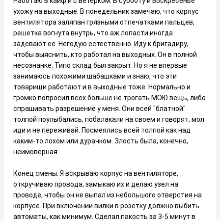
Работаю в кайф и с ветерком. В субботу и воскресенье
ухожу на выходные. В понедельник замечаю, что корпус
вентилятора заляпан грязными отпечатками пальцев,
решетка вогнута внутрь, что аж лопасти иногда
задевают ее. Негодую естественно. Иду к бригадиру,
чтобы выяснить, кто работал на выходных. Он в полной
несознанке. Типо склад был закрыт. Но я не впервые
занимаюсь похожими шабашками и знаю, что эти
товарищи работают и в выходные тоже. Нормально и
громко попросил всех больше не трогать МОЮ вещь, либо
спрашивать разрешение у меня. Они всей "блатной"
толпой поулыбались, побалакали на своем и говорят, мол
иди и не переживай. Посмеялись всей толпой как над
каким-то лохом или дурачком. Злость была, конечно,
неимоверная.
Конец смены. Я вскрываю корпус на вентиляторе,
откручиваю провода, замыкаю их и делаю узел на
проводе, чтобы он не выпал из небольшого отверстия на
корпусе. При включении вилки в розетку должно выбить
автоматы, как минимум. Сделал пакость за 3-5 минут в