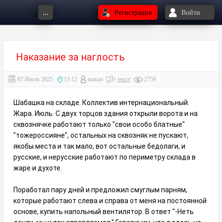
...
Регистрация
Войти
Наказание за наглость
07 Июля 2025
15:12
masun
текст
2759
Шабашка на складе. Коллектив интернациональный.
Жара. Июль. С двух торцов здания открыли ворота и на
сквознячке работают только "свои особо блатные"
"тожероссияне", остальных на сквозняк не пускают,
якобы места и так мало, вот остальные бедолаги, и
русские, и нерусские работают по периметру склада в
жаре и духоте.
Поработал пару дней и предложил смуглым парням,
которые работают слева и справа от меня на постоянной
основе, купить напольный вентилятор. В ответ "-Неть