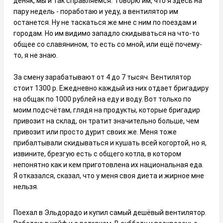
деняк, мы и так справляемся." Говорю им, что я здесь на
пару недель - поработаю и уеду, а вентилятор им
останется. Ну не таскаться же мне с ним по поездам и
городам. Но им видимо западло скидываться на что-то
общее со славянином, то есть со мной, или ещё почему-
то, я не знаю.
За смену зарабатывают от 4 до 7 тысяч. Вентилятор
стоит 1300 р. Ежедневно каждый из них отдает бригадиру
на общак по 1000 рублей на еду и воду. Вот только по
моим подсчётам, глядя на продукты, которые бригадир
привозит на склад, он тратит значительно больше, чем
привозит или просто дурит своих же. Меня тоже
прибалтывали скидываться и кушать всей когортой, но я,
извините, брезгую есть с общего котла, в котором
непонятно как и кем приготовлена их национальная еда.
Я отказался, сказал, что у меня своя диета и жирное мне
нельзя.
Поехал в Эльдорадо и купил самый дешёвый вентилятор.