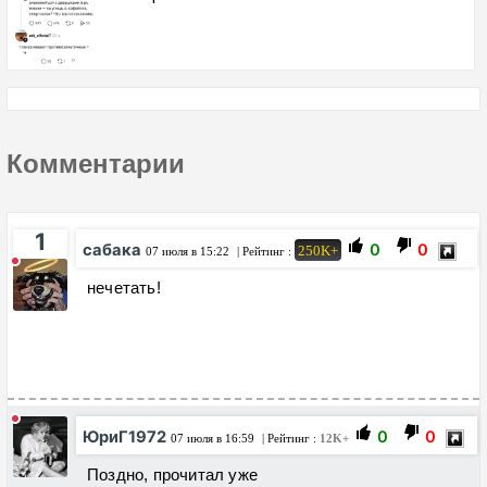
Комментарии
1
сабака
0
0
250K+
07 июля в 15:22
| Рейтинг :
нечетать!
ЮриГ1972
0
0
07 июля в 16:59
| Рейтинг :
12K+
Поздно, прочитал уже