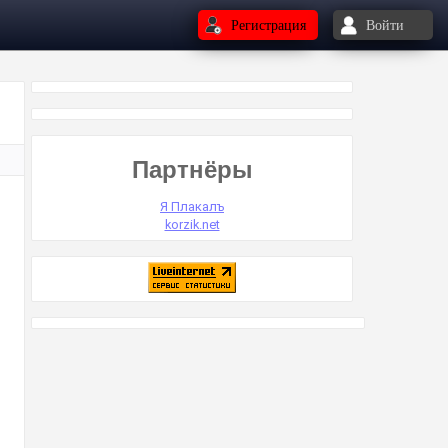
Регистрация
Войти
Партнёры
Я Плакалъ
korzik.net