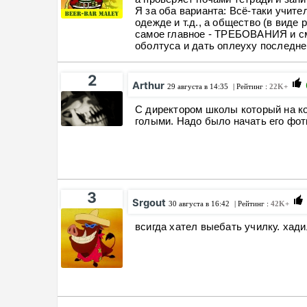
Я за оба варианта: Всё-таки учите
одежде и т.д., а общество (в виде 
самое главное - ТРЕБОВАНИЯ и см
оболтуса и дать оплеуху последн
2
Arthur
29 августа в 14:35
| Рейтинг :
22K+
С директором школы который на ко
голыми. Надо было начать его фот
3
Srgout
30 августа в 16:42
| Рейтинг :
42K+
всигда хател выебать училку. хад