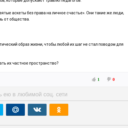
ов, которые допускают травлю педагогов.
ятые аскеты без права на личное счастье». Они такие же люди,
нь от общества.
етический образ жизни, чтобы любой их шаг не стал поводом для
ать их частное пространство?
1
0
ь ею в любимой соц. сети