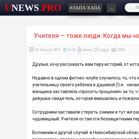
U
NEWS
.PRO
#ЛАПА ХАПА
...
Учителя — тоже люди. Когда мы на
29 Августа 2025
10:16
masun
текст
2804
Друзья, хочу рассказать вам пару историй, от кот
Недавно в одном фитнес-клубе случилось то, что 
учительницу своего ребёнка в душевой (!) и… нача
женщина заставляла «просить прощения» за то, чт
девушка-свидетель, которая вмешалась и пожало
Сотрудники заставили стереть снимки и тут же ра
чудовищный. Учителя остаются беззащитными пе
Вспомним и другой случай: в Новосибирской обла