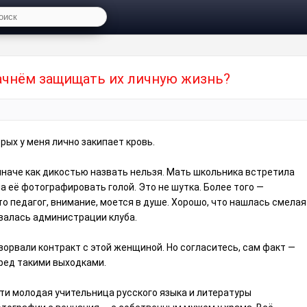
чнём защищать их личную жизнь?⁠⁠
орых у меня лично закипает кровь.
иначе как дикостью назвать нельзя. Мать школьника встретила
ла её фотографировать голой. Это не шутка. Более того —
о педагог, внимание, моется в душе. Хорошо, что нашлась смелая
валась администрации клуба.
зорвали контракт с этой женщиной. Но согласитесь, сам факт —
ред такими выходками.
сти молодая учительница русского языка и литературы