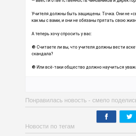
— ввести ответственность чиновников и директор
Учителя должны быть защищены. Точка. Они не «св
как мы с вами, и они не обязаны прятать свою жиз
А теперь хочу спросить у вас:
🔘 Считаете ли вы, что учителя должны вести аск
скандала?
🔘 Или всё-таки общество должно научиться уваж
Понравилась новость - смело поделис
Новости по тегам