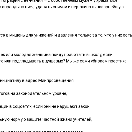
тографии с венчания — с собственным мужем у храма. Всё
на оправдываться, удалять снимки и переживать позорнейшую
я в мишень для унижений и давления только за то, что у них ест
век или молодая женщина пойдут работать в школу, если
ото или подглядывать в душевых? Мы же сами убиваем престиж
инициативу в адрес Минпросвещения:
огов на законодательном уровне,
ии в соцсетях, если они не нарушают закон,
ьную норму о защите частной жизни учителей,