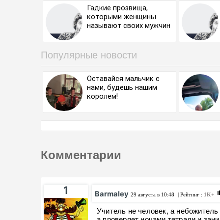
Гадкие прозвища,
которыми женщины
называют своих мужчин
Популярные новости
Оставайся мальчик с
нами, будешь нашим
королем!
Комментарии
1
Barmaley
29 августа в 10:48
| Рейтинг :
1K+
Учитель не человек, а небожитель 
а проверяет ночами тетради и зан