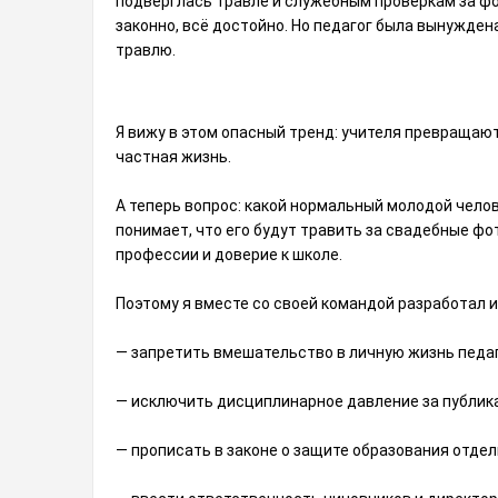
подверглась травле и служебным проверкам за фо
законно, всё достойно. Но педагог была вынужде
травлю.
Я вижу в этом опасный тренд: учителя превращаютс
частная жизнь.
А теперь вопрос: какой нормальный молодой чело
понимает, что его будут травить за свадебные ф
профессии и доверие к школе.
Поэтому я вместе со своей командой разработал 
— запретить вмешательство в личную жизнь педаг
— исключить дисциплинарное давление за публикац
— прописать в законе о защите образования отдел