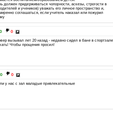
ль должен придерживаться чопорности, аскезы, строгости в
родителей и учеников) уважать его личное пространство и,
иренно соглашаться, если учитель наказал или пожурил
ему
0
0
вер вызывал лет 20 назад - недавно сидел в бане в спортзал
кать! Чтобы прощения просил!
0
0
или у нас с зал маладые привлекательные