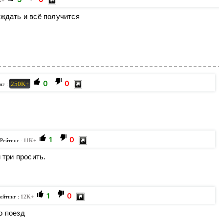
K+
ождать и всё получится
0
0
250K+
нг :
1
0
 Рейтинг :
11K+
 три просить.
1
0
Рейтинг :
12K+
о поезд