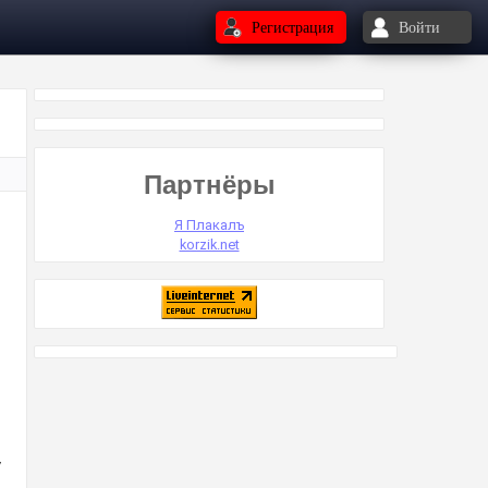
Регистрация
Войти
Партнёры
Я Плакалъ
korzik.net
у