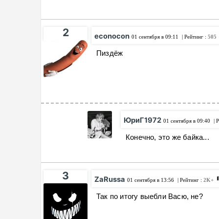
2
econocon
01 сентября в 09:11
| Рейтинг :
505
Пиздёж
ЮриГ1972
01 сентября в 09:40
| 
Конечно, это же байка...
3
ZaRussa
01 сентября в 13:56
| Рейтинг :
2K+
Так по итогу выебли Васю, не?