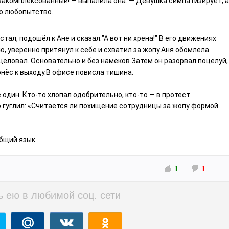
 закомплексованный! — выпалила она. — Девушка симпатизирует, а
ло любопытство.
тал, подошёл к Ане и сказал:"А вот ни хрена!" В его движениях
ю, уверенно притянул к себе и схватил за жопу.Аня обомлела.
оцеловал. Основательно и без намёков.Затем он разорвал поцелуй,
нёс к выходу.В офисе повисла тишина.
один. Кто-то хлопал одобрительно, кто-то — в протест.
 гуглил: «Считается ли похищение сотрудницы за жопу формой
общий язык.
1
1
ь ею в любимой соц. сети