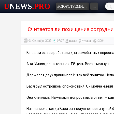
U
NEWS
.PRO
#СЮРСТРЕМИНГ
...
Считается ли похищение сотрудни
01 Сентября 2025
07:27
masun
текст
3094
В нашем офисе работали два самобытных персон
Аня. Умная, решительная. Её цель:Вася—молчун.
Держался двух принципов:И так всё понятно. Непон
Вася был островком спокойствия. Он молча чинил 
Она клеилась. Намёками, вопросами. В ответ — кив
На планерке, когда Вася равнодушно протянул ей б