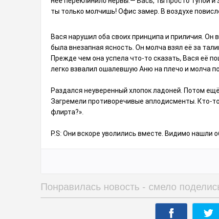
неё переклинило нервы.— Вась, ты просто тупой и
ты только молчишь! Офис замер. В воздухе повис
Вася нарушил оба своих принципа и приличия. Он вс
была внезапная ясность. Он молча взял её за тали
Прежде чем она успела что-то сказать, Вася её п
легко взвалил ошалевшую Аню на плечо и молча по
Раздался неуверенный хлопок ладоней. Потом ещё 
Загремели противоречивые аплодисменты. Кто-то
флирта?».
P.S: Они вскоре уволились вместе. Видимо нашли 
Понравилась новость - смело поделис