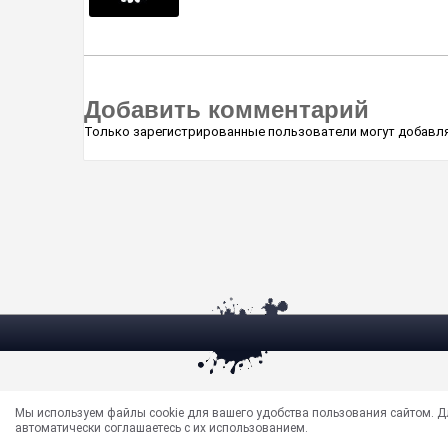
Добавить комментарий
Только зарегистрированные пользователи могут добавля
Электрическая почта —
masun@unews.pro
Мы используем файлы cookie для вашего удобства пользования сайтом. 
Сообщить об ошибке —
support@unews.pro
автоматически соглашаетесь с их использованием.
rss -
Читать новости в RSS
Disclaimer: Все права на публикуемые аудио, видео, графичес