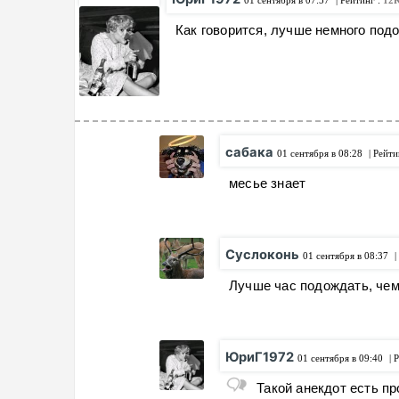
01 сентября в 07:57
| Рейтинг :
12
Как говорится, лучше немного под
сабака
01 сентября в 08:28
| Рейти
месье знает
Суслоконь
01 сентября в 08:37
|
Лучше час подождать, чем
ЮриГ1972
01 сентября в 09:40
| 
Такой анекдот есть пр