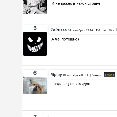
И не важно в какой стране
5
ZaRussa
04 сентября в 03:10
| Рейтинг :
2K+
А чё, потешно)
6
Ripley
150K+
04 сентября в 05:14
| Рейтинг :
продавец пирамидок