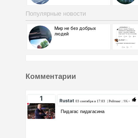
Популярные новости
Мир не без добрых
людей
Комментарии
1
Rustat
03 сентября в 17:03
| Рейтинг :
9K+
Пидагас пидагасина