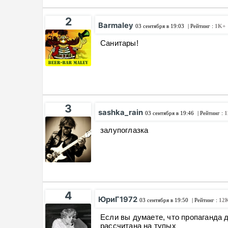
2
Barmaley
03 сентября в 19:03
| Рейтинг :
1K+
Санитары!
3
sashka_rain
03 сентября в 19:46
| Рейтинг :
1
залупоглазка
4
ЮриГ1972
03 сентября в 19:50
| Рейтинг :
12
Если вы думаете, что пропаганда 
рассчитана на тупых