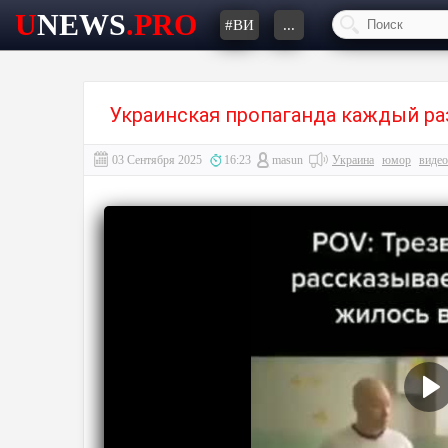
U
NEWS
.PRO
#ВИ
...
Украинская пропаганда каждый ра
03 Сентября 2025
16:23
masun
Украина
юмор
видео