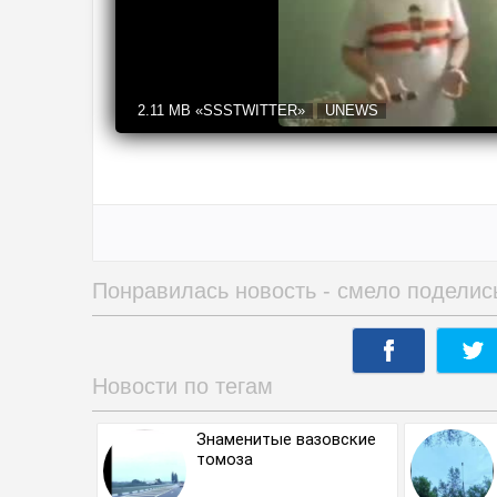
2.11 MB
«SSSTWITTER»
UNEWS
Понравилась новость - смело поделис
Новости по тегам
Знаменитые вазовские
томоза