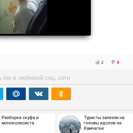
2
0
ь ею в любимой соц. сети
Разборка скуфа и
Туристы залезли на
моноколесиста
головы идолов на
Камчатке.