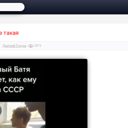
з такая
Дмитрий Гордон
1973