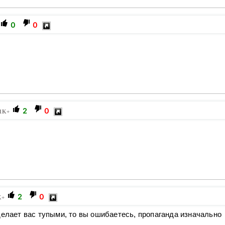
0
0
2
0
1K+
2
0
K+
делает вас тупыми, то вы ошибаетесь, пропаганда изначально