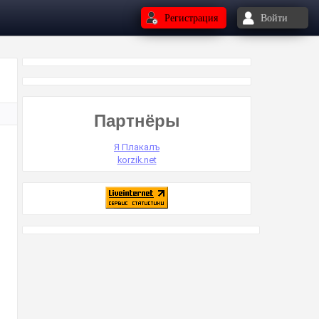
Регистрация
Войти
Партнёры
Я Плакалъ
korzik.net