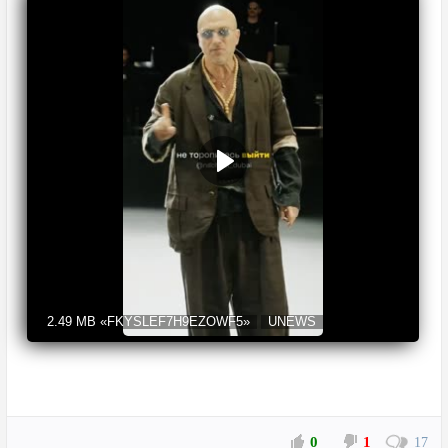
2.49 MB
«FKYSLEF7H9EZOWF5»
UNEWS
0
1
17