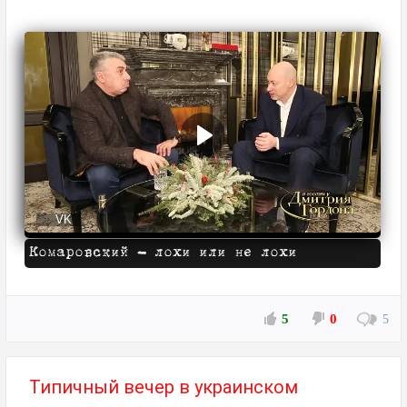
VK
Комаровский - лохи или не лохи
5
0
5
Типичный вечер в украинском