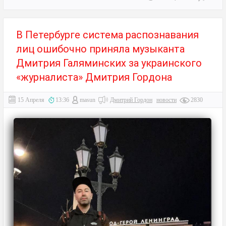
В Петербурге система распознавания
лиц ошибочно приняла музыканта
Дмитрия Галяминских за украинского
«журналиста» Дмитрия Гордона
15 Апреля
13:36
masun
Дмитрий Гордон
новости
2830