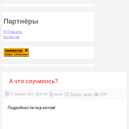
Партнёры
Я Плакалъ
korzik.net
А что случилось?
17 Ноября 2025
07:49
masun
Гордон
видео
6280
Подробности под катом!