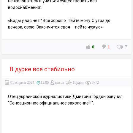
не жаловаться и учиться существовать без
водоснабжения:
«Воды у вас нет? Всё хорошо. Пейте мочу. С утра до
вечера, свою. Закончится своя — пейте чужую».
0
1
7
В дурке все стабильно
01 Апреля 2024
12:00
masun
Гордон
6772
Отец украинской журналистики Дмитрий Гордон озвучил
"Сенсационное официальное заявление!!!".