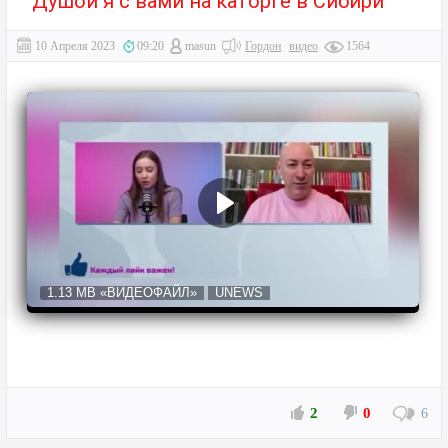
Душой я с вами на каторге в Сибири
10 Апреля 2023
09:20
masun
Гордон
видео
1564
1.13 MB
«ВИДЕОФАЙЛ»
UNEWS
2
0
6