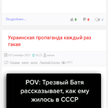
Подробнее...
0
0
4
Украинская пропаганда каждый раз
такая
03 Сентября 2025
16:23
masun
Украина
юмор
видео
Дмитрий Гордон
1973