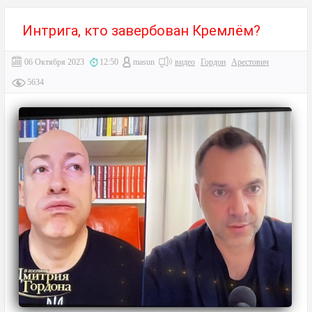
Интрига, кто завербован Кремлём?
06 Октября 2023
12:50
masun
видео
Гордон
Арестович
5634