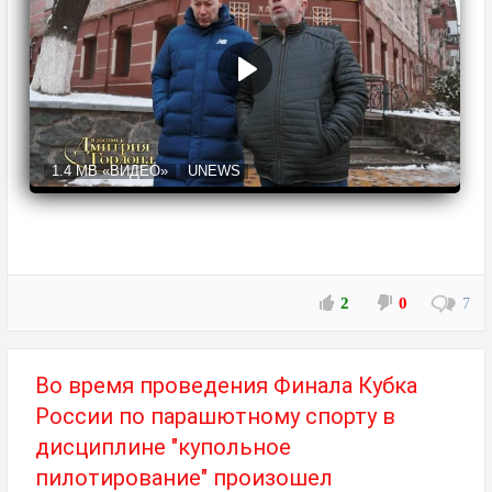
1.4 MB
«ВИДЕО»
UNEWS
2
0
7
Во время проведения Финала Кубка
России по парашютному спорту в
дисциплине "купольное
пилотирование" произошел