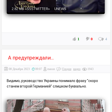
2.82 MB
«SSSTWITTER»
UNEWS
1
0
4
А предупреждали...⁠⁠
08 Декабря 2023
09:07
masun
Гордон
видео
1943
Видимо, руководство Украины понимало фразу "скоро
станем второй Германией" слишком буквально.