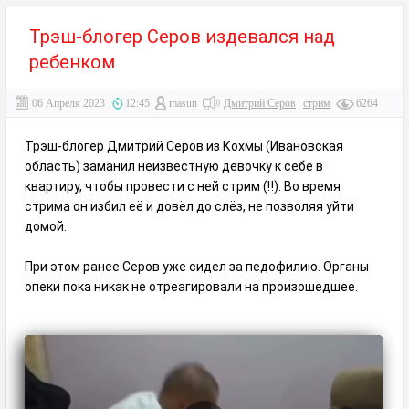
Трэш-блогер Серов издевался над
ребенком
06 Апреля 2023
12:45
masun
Дмитрий Серов
стрим
6264
Трэш-блогер Дмитрий Серов из Кохмы (Ивановская
область) заманил неизвестную девочку к себе в
квартиру, чтобы провести с ней стрим (‼️). Во время
стрима он избил её и довёл до слёз, не позволяя уйти
домой.
При этом ранее Серов уже сидел за педофилию. Органы
опеки пока никак не отреагировали на произошедшее.