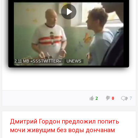
2.11 MB
«SSSTWITTER»
UNEWS
2
0
7
Дмитрий Гордон предложил попить
мочи живущим без воды дончанам