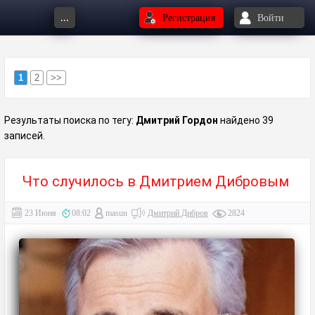
...
Регистрация
Войти
1
2
>>
Результаты поиска по тегу:
Дмитрий Гордон
найдено 39
записей.
Что случилось в Дмитрием Дибровым
23 Июня
08:02
masun
Дмитрий Дибров
2824