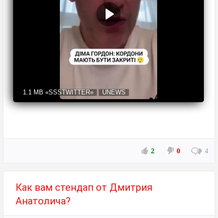
1.1 MB
«SSSTWITTER»
UNEWS
2
0
4
Как вам стендап от Дмитрия
Анатолича?