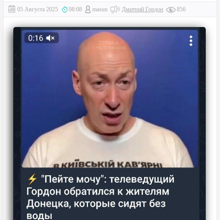
05 Августа 2025
08:08
masun
Дмитрий Гордон
856