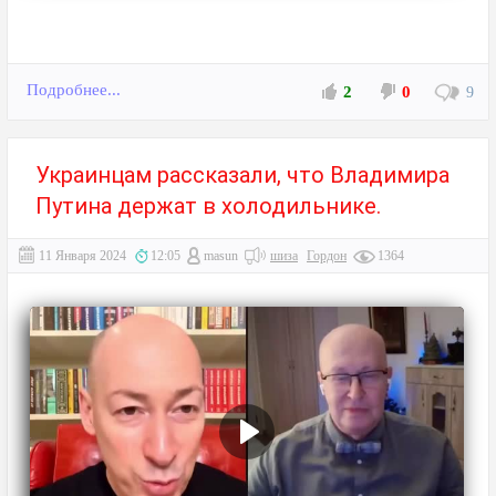
Подробнее...
2
0
9
Украинцам рассказали, что Владимира
Путина держат в холодильнике.
11 Января 2024
12:05
masun
шиза
Гордон
1364