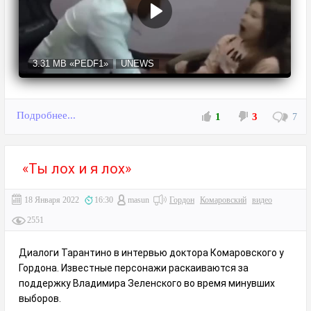
3.31 MB
«PEDF1»
UNEWS
Подробнее...
1
3
7
«Ты лох и я лох»
18 Января 2022
16:30
masun
Гордон
Комаровский
видео
2551
Диалоги Тарантино в интервью доктора Комаровского у
Гордона. Известные персонажи раскаиваются за
поддержку Владимира Зеленского во время минувших
выборов.