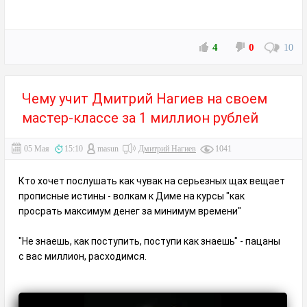
4
0
10
Чему учит Дмитрий Нагиев на своем
мастер-классе за 1 миллион рублей
05 Мая
15:10
masun
Дмитрий Нагиев
1041
Кто хочет послушать как чувак на серьезных щах вещает
прописные истины - волкам к Диме на курсы "как
просрать максимум денег за минимум времени"
"Не знаешь, как поступить, поступи как знаешь" - пацаны
с вас миллион, расходимся.