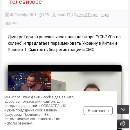
телевизоре
08 Сентября 2021
12:54
masun
Дмитрий Гордон
видео
1929
Дмитро Гордон рассказывает анекдоты про "УСЬРУСЬ по
колено" и предлагает переименовать Украину в Китай и
Россию-1. Смотреть без регистрации и СМС.
Мы используем файлы cookie для вашего
удобства пользования сайтом. Для
авторизации на сайте ОБЯЗАТЕЛЬНО
Я согласен
нужна поддержка cookie вашим
браузером. Продолжая, Вы
автоматически соглашаетесь с их
использованием.
«ГОРДОН»
VK