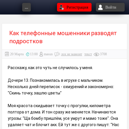
...
Регистрация
Войти
Как телефонные мошенники разводят
подростков
20 Марта
13:00
masun
лох не мамонт
текст
3708
Расскажу, как это чуть не случилось у меня.
Дочери 13. Познакомилась в игрухе с мальчиком.
Несколько дней переписок - охмурений и закономерно:
"Скинь точку, зашлю цветы"
Моя красота скидывает точку с прогулки, километра
полтора от дома. И тон сразу же меняется. Начинаются
угрозы: "Ща бомбу пришлём, усе умрут и мамо тоже". Она
удаляет чат и блочит акк. Ей тут же с другого пишут: "Нас