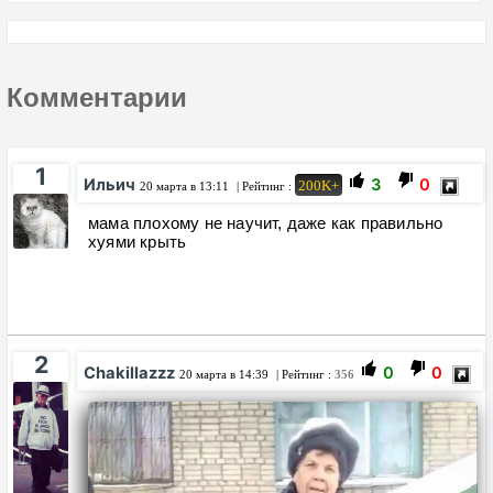
Комментарии
1
Ильич
3
0
200K+
20 марта в 13:11
| Рейтинг :
мама плохому не научит, даже как правильно
хуями крыть
2
Chakillazzz
0
0
20 марта в 14:39
| Рейтинг :
356