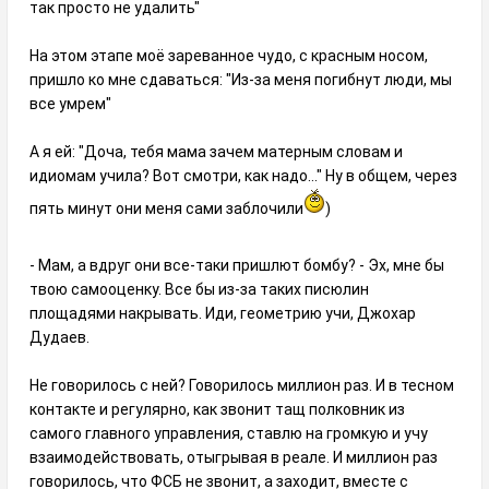
так просто не удалить"
На этом этапе моё зареванное чудо, с красным носом,
пришло ко мне сдаваться: "Из-за меня погибнут люди, мы
все умрем"
А я ей: "Доча, тебя мама зачем матерным словам и
идиомам учила? Вот смотри, как надо..." Ну в общем, через
пять минут они меня сами заблочили
)
- Мам, а вдруг они все-таки пришлют бомбу? - Эх, мне бы
твою самооценку. Все бы из-за таких писюлин
площадями накрывать. Иди, геометрию учи, Джохар
Дудаев.
Не говорилось с ней? Говорилось миллион раз. И в тесном
контакте и регулярно, как звонит тащ полковник из
самого главного управления, ставлю на громкую и учу
взаимодействовать, отыгрывая в реале. И миллион раз
говорилось, что ФСБ не звонит, а заходит, вместе с