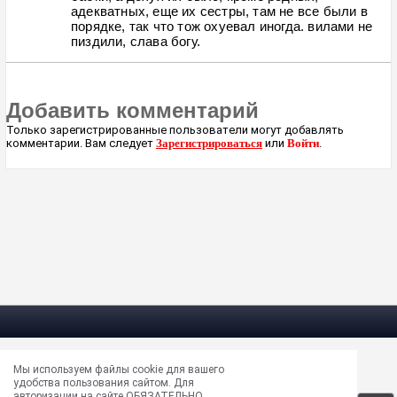
адекватных, еще их сестры, там не все были в
порядке, так что тож охуевал иногда. вилами не
пиздили, слава богу.
Добавить комментарий
Только зарегистрированные пользователи могут добавлять
комментарии. Вам следует
Зарегистрироваться
или
Войти
.
Мы используем файлы cookie для вашего
Электрическая почта —
masun@unews.pro
удобства пользования сайтом. Для
Сообщить об ошибке —
support@unews.pro
авторизации на сайте ОБЯЗАТЕЛЬНО