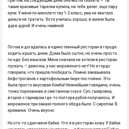
Притом, на следующий день она могла сказать — ты
такие красивые тарелки купила, на тебе денег, еще пару
купи. У меня по малолетству 1-2 класс, ума не хватало
деньги не тратить. Хотя училась хорошо, в жизни была
дура-дурой. И очень наивной.
Потом я догадалась в единственный ресторан в городе
ходить кушать днем. Дома было сытно, но очень просто
по еде. Без изысков. Меня сначала не хотели в ресторан
пускать — девочка, у нас мороженого нет! Но я гордо
говорила, что пришла пообедать. Помню заказывала
бефстроганов с картофельным пюре постоянно. Это
была просто вкусовая бомба! Нежнейшая говядина, очень
тонко порезанная, в сметанном соусе. Суп, газировка,
второе с гарниром где-то полтора рубля получалось. И
мороженое при заказе полного обеда было. С сиропом. В
креманке. Очень вкусно.
Но кто-то сдал меня бабке. Что я в ресторан хожу. У бабки