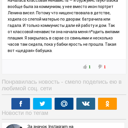
началась классовая ненависть — я буржуинствую! Бабка
вообще была за коммунизм, у нее вместо икон портрет
Ленина висел. Потому что нищенствовала в детстве,
ходила со слепой матерью по дворам: батрачила или
гадала. И только коммунисты дали ей работу и дом. Так
от классовой ненависти она начала меня п*здить вилами
плашмя. Я закрылась в сарае со свиньями и несколько
часов там сидела, пока у бабки ярость не прошла. Такая
вот «щедрая» бабушка.
1
1
Понравилась новость - смело поделись ею в
любимой соц. сети
Новости по тегам
За значок Instagram на