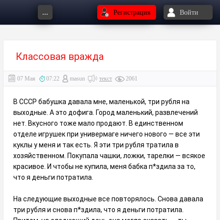
...
Регистрация
Войти
Классовая вражда
07 Мая
07:22
masun
текст
2061
В СССР бабушка давала мне, маленькой, три рубля на
выходные. А это дофига. Город маленький, развлечений
нет. Вкусного тоже мало продают. В единственном
отделе игрушек при универмаге ничего нового — все эти
куклы у меня и так есть. Я эти три рубля тратила в
хозяйственном. Покупала чашки, ложки, тарелки — всякое
красивое. И чтобы не купила, меня бабка п*здила за то,
что я деньги потратила.
На следующие выходные все повторялось. Снова давала
три рубля и снова п*здила, что я деньги потратила.