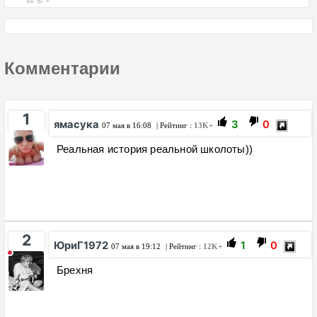
Комментарии
1
ямасука
3
0
07 мая в 16:08
| Рейтинг :
13K+
Реальная история реальной школоты))
2
ЮриГ1972
1
0
07 мая в 19:12
| Рейтинг :
12K+
Брехня