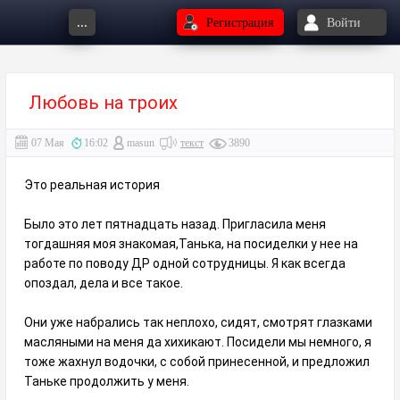
...
Регистрация
Войти
Любовь на троих
07 Мая
16:02
masun
текст
3890
Это реальная история
Было это лет пятнадцать назад. Пригласила меня
тогдашняя моя знакомая,Танька, на посиделки у нее на
работе по поводу ДР одной сотрудницы. Я как всегда
опоздал, дела и все такое.
Они уже набрались так неплохо, сидят, смотрят глазками
масляными на меня да хихикают. Посидели мы немного, я
тоже жахнул водочки, с собой принесенной, и предложил
Таньке продолжить у меня.