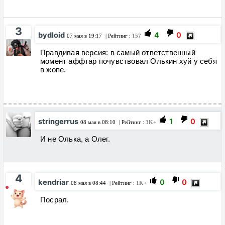
3
bydloid
4
0
07 мая в 19:17
| Рейтинг :
157
Правдивая версия: в самый ответственный
момент аффтар почувствовал Олькин хуй у себя
в жопе.
stringerrus
1
0
08 мая в 08:10
| Рейтинг :
3K+
И не Олька, а Олег.
4
kendriar
0
0
08 мая в 08:44
| Рейтинг :
1K+
Посрал.