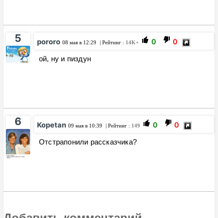
5
pororo
0
0
08 мая в 12:29
| Рейтинг :
14K+
ой, ну и пиздун
6
Kopetan
0
0
09 мая в 10:39
| Рейтинг :
149
Отстрапонили рассказчика?
Добавить комментарий