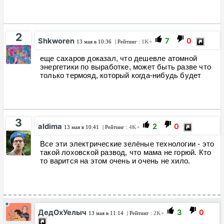
2
Shkworen
7
0
13 мая в 10:36
| Рейтинг :
1K+
еще сахаров доказал, что дешевле атомной
энергетики по выработке, может быть разве что
только термояд, который когда-нибудь будет
3
aldima
2
0
13 мая в 10:41
| Рейтинг :
4K+
Все эти электрические зелёные технологии - это
такой лоховской развод, что мама не горюй. Кто
то варится на этом очень и очень не хило.
ДедОхУелыч
3
0
13 мая в 11:14
| Рейтинг :
2K+