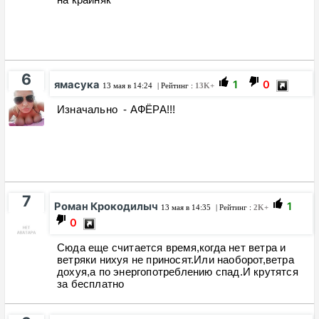
6
ямасука
1
0
13 мая в 14:24
| Рейтинг :
13K+
Изначально - АФЁРА!!!
7
Роман Крокодилыч
1
13 мая в 14:35
| Рейтинг :
2K+
0
Сюда еще считается время,когда нет ветра и
ветряки нихуя не приносят.Или наоборот,ветра
дохуя,а по энергопотреблению спад.И крутятся
за бесплатно