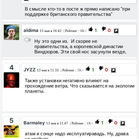
В смысле кто-то в посте ж прямо написано "при
поддержке британского правительства"
aldima
1
0
13 мая в 16:42
| Рейтинг :
4K+
Ну это одни из. И скорее не
правительства, а королевской династии
Виндзоров. Эти свой нос засунули везде,
4
JYZZ
1
0
13 мая в 11:33
| Рейтинг :
5K+
Также установки негативно влияют на
прохождение ветра. Что сказывается на экологии
планеты.
5
Barmaley
1
0
13 мая в 11:47
| Рейтинг :
1K+
атам и сонце надо иксплуатиравадь. Ну, драва
на крайняк