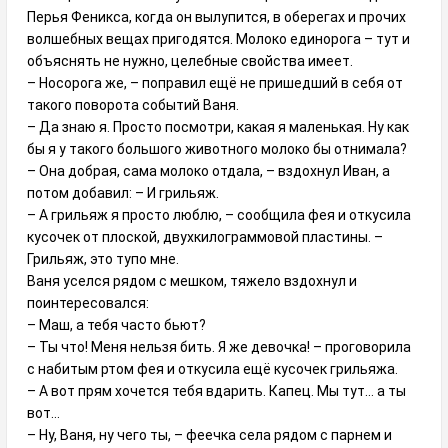
Перья Феникса, когда он вылупится, в оберегах и прочих
волшебных вещах пригодятся. Молоко единорога – тут и
объяснять не нужно, целебные свойства имеет.
– Носорога же, – поправил ещё не пришедший в себя от
такого поворота событий Ваня.
– Да знаю я. Просто посмотри, какая я маленькая. Ну как
бы я у такого большого животного молоко бы отнимала?
– Она добрая, сама молоко отдала, – вздохнул Иван, а
потом добавил: – И грильяж.
– А грильяж я просто люблю, – сообщила фея и откусила
кусочек от плоской, двухкилограммовой пластины. –
Грильяж, это тупо мне.
Ваня уселся рядом с мешком, тяжело вздохнул и
поинтересовался:
– Маш, а тебя часто бьют?
– Ты что! Меня нельзя бить. Я же девочка! – проговорила
с набитым ртом фея и откусила ещё кусочек грильяжа.
– А вот прям хочется тебя вдарить. Капец. Мы тут… а ты
вот…
– Ну, Ваня, ну чего ты, – феечка села рядом с парнем и