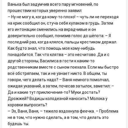
Ванька был задумчив всего пару мгновений, по
прошествии которых уверенно заявил:
– Ну не могу я, когда кому-то плохо! – чуть ли не переходя
на крик сообщил он, стуча себя кулаком в грудь. Затем
его интонации сменились на вкрадчивые и он
доверительно сообщил, понизив голос до шёпота: – Я
последний раз, когда клялся, пальцы крестиком держал.
Как будто знал, что помощь моя кому-нибудь
понадобится. Так что клятва – это несчитово. Да и с
другой стороны, Василиса в гости к каким-то
родственникам вместе с сыном поехала. Если мы быстро
всё обстряпаем, так и не узнает никто. В общем, ты
говори, чего делать надо? – Ваня немного помолчал,
ожидая указаний, а затем, почесав затылок, заметил: –
Да и какие тут приключения-то? Муки достать?
Дрожжей? Водицы колодезной наносить? Молока у
коровки выпросить?
– Эх, Ваня, Ваня, – тяжело вздохнула феечка. – Проблема
не в том, что нужно сделать, а в том, что делать это
будешь ты.