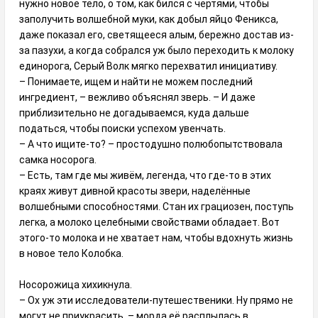
нужно новое тело, о том, как бился с чертями, чтобы
заполучить волшебной муки, как добыл яйцо Феникса,
даже показал его, светящееся алым, бережно достав из-
за пазухи, а когда собрался уж было переходить к молоку
единорога, Серый Волк мягко перехватил инициативу.
– Понимаете, ищем и найти не можем последний
ингредиент, – вежливо объяснял зверь. – И даже
приблизительно не догадываемся, куда дальше
податься, чтобы поиски успехом увенчать.
– А что ищите-то? – простодушно полюбопытствовала
самка носорога.
– Есть, там где мы живём, легенда, что где-то в этих
краях живут дивной красоты звери, наделённые
волшебными способностями. Стан их грациозен, поступь
легка, а молоко целебными свойствами обладает. Вот
этого-то молока и не хватает нам, чтобы вдохнуть жизнь
в новое тело Колобка.
Носорожица хихикнула.
– Ох уж эти исследователи-путешественики. Ну прямо не
могут не приукрасить, – морда её расплылась в