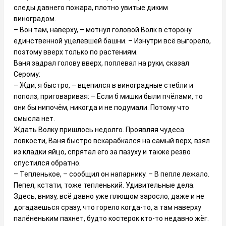
следы давнего пожара, плотно увитые диким
виноградом.
– Вон там, наверху, – мотнул головой Волк в сторону
единственной уцелевшей башни. – Изнутри всё выгорело,
поэтому вверх только по растениям.
Ваня задрал голову вверх, поплевал на руки, сказал
Серому:
– Жди, я быстро, – вцепился в виноградные стебли и
пополз, приговаривая: – Если б мишки были пчёлами, то
они бы нипочём, никогда и не подумали. Потому что
смысла нет.
Ждать Волку пришлось недолго. Проявляя чудеса
ловкости, Ваня быстро вскарабкался на самый верх, взял
из кладки яйцо, спрятал его за пазуху и также резво
спустился обратно.
– Тепленькое, – сообщил он напарнику. – В пепле лежало.
Пепел, кстати, тоже тепленький. Удивительные дела.
Здесь, внизу, всё давно уже плющом заросло, даже и не
догадаешься сразу, что горело когда-то, а там наверху
палёненьким пахнет, будто костерок кто-то недавно жёг.