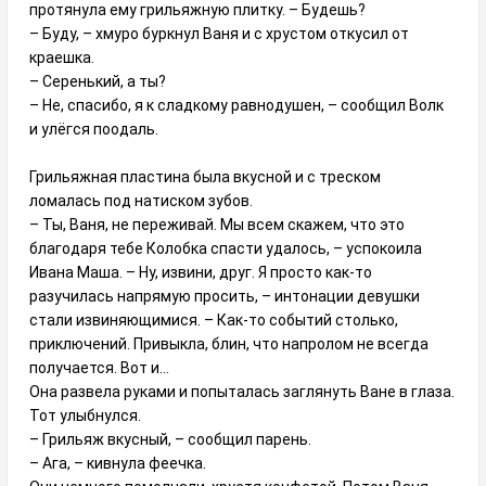
протянула ему грильяжную плитку. – Будешь?
– Буду, – хмуро буркнул Ваня и с хрустом откусил от
краешка.
– Серенький, а ты?
– Не, спасибо, я к сладкому равнодушен, – сообщил Волк
и улёгся поодаль.
Грильяжная пластина была вкусной и с треском
ломалась под натиском зубов.
– Ты, Ваня, не переживай. Мы всем скажем, что это
благодаря тебе Колобка спасти удалось, – успокоила
Ивана Маша. – Ну, извини, друг. Я просто как-то
разучилась напрямую просить, – интонации девушки
стали извиняющимися. – Как-то событий столько,
приключений. Привыкла, блин, что напролом не всегда
получается. Вот и…
Она развела руками и попыталась заглянуть Ване в глаза.
Тот улыбнулся.
– Грильяж вкусный, – сообщил парень.
– Ага, – кивнула феечка.