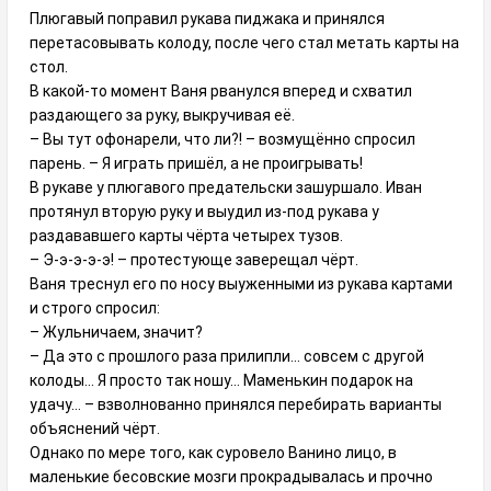
Плюгавый поправил рукава пиджака и принялся
перетасовывать колоду, после чего стал метать карты на
стол.
В какой-то момент Ваня рванулся вперед и схватил
раздающего за руку, выкручивая её.
– Вы тут офонарели, что ли?! – возмущённо спросил
парень. – Я играть пришёл, а не проигрывать!
В рукаве у плюгавого предательски зашуршало. Иван
протянул вторую руку и выудил из-под рукава у
раздававшего карты чёрта четырех тузов.
– Э-э-э-э-э! – протестующе заверещал чёрт.
Ваня треснул его по носу выуженными из рукава картами
и строго спросил:
– Жульничаем, значит?
– Да это с прошлого раза прилипли… совсем с другой
колоды… Я просто так ношу… Маменькин подарок на
удачу… – взволнованно принялся перебирать варианты
объяснений чёрт.
Однако по мере того, как суровело Ванино лицо, в
маленькие бесовские мозги прокрадывалась и прочно