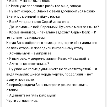
– Ваня… – начал было Волк.
Но Иван уже пролезал в разбитое окно, говоря:
– Ну, вот и хорошо. Значит с вами договориться можно.
Значит, с мучицей я уйду отсюда.
– Ваня! – подал голос Серый из-за окна.
– Да нормально всё, Серенький! Ну чего с меня взять-то?
– Кроме анализов, – печально вздохнул Серый Волк. – И
те только под наркозом.
Когда Ваня забрался в помещение, черти обступили его
со всех сторон и проводили к игральному столу.
– Хочешь муки – выиграй её.
– И выиграю, – уверенно заявил Иван. – Раздавайте.
– А что на кон поставишь?
– Ну у вас же кроме души ничего не приветствуется? – и
видя ухмыляющиеся морды чертей, продолжил: – вот
душу и поставлю.
С первой раздачи Ваня выиграл и решил повысить
ставки.
– А давайте на пять кило муки?
Черти согласились.