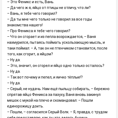
– Это Феникс и есть, Вань.
– Да чего ж я, яйцо от птицы не отличу, что ли?
– Вань, я тебе чего говорил?
– Да ты мне чего только не говорил за все годы
знакомства нашего!
– Про Феникса я тебе чего говорил?
– Что он сгорает и из пепла возрождается, – Ваня
нахмурился, пытаясь поймать ускользающую мысль, и
таки поймал: – А, так он не птенчиком становится, после
того, как сгорит, а яйцом?
– Ну да.
– Это, значит, он сгорел и яйцо одно только осталось?
– Ну да.
– Так вот почему и пепел, и яичко тёплые!?
– Ну да.
– Серый, не нудачь. Нам ещё пыльцу собирать, – бережно
спрятав яйцо Феникса за пазуху, Ваня вновь закинул
мешок с мукой на плечо и скомандовал: – Пошли
единорожицу доить.
– Пошли, – согласился Серый Волк. – Я, правда, с трудом
себе представляю, как ты это делать будешь.