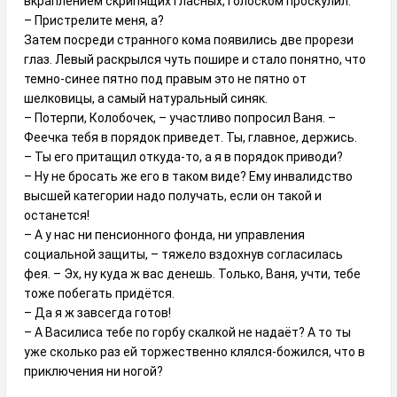
вкраплением скрипящих гласных, голоском проскулил:
– Пристрелите меня, а?
Затем посреди странного кома появились две прорези
глаз. Левый раскрылся чуть пошире и стало понятно, что
темно-синее пятно под правым это не пятно от
шелковицы, а самый натуральный синяк.
– Потерпи, Колобочек, – участливо попросил Ваня. –
Феечка тебя в порядок приведет. Ты, главное, держись.
– Ты его притащил откуда-то, а я в порядок приводи?
– Ну не бросать же его в таком виде? Ему инвалидство
высшей категории надо получать, если он такой и
останется!
– А у нас ни пенсионного фонда, ни управления
социальной защиты, – тяжело вздохнув согласилась
фея. – Эх, ну куда ж вас денешь. Только, Ваня, учти, тебе
тоже побегать придётся.
– Да я ж завсегда готов!
– А Василиса тебе по горбу скалкой не надаёт? А то ты
уже сколько раз ей торжественно клялся-божился, что в
приключения ни ногой?