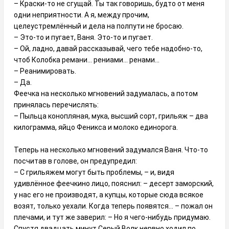
– Краски-то не сгущай. Ты так говоришь, будто от меня
одни неприятности. А я, между прочим,
целеустремлённый и дела на полпути не бросаю.
– Это-то и пугает, Ваня. Это-то и пугает.
– Ой, ладно, давай рассказывай, чего тебе надобно-то,
чтоб Колобка ремани... рениами... ренами...
– Реанимировать.
– Да.
Феечка на несколько мгновений задумалась, а потом
принялась перечислять:
– Пыльца конопляная, мука, высший сорт, грильяж – два
килограмма, яйцо Феникса и молоко единорога.
Теперь на несколько мгновений задумался Ваня. Что-то
посчитав в голове, он предупредил:
– С грильяжем могут быть проблемы, – и, видя
удивлённое феечкино лицо, пояснил: – десерт заморский,
у нас его не производят, а купцы, которые сюда всякое
возят, только уехали. Когда теперь появятся… – пожал он
плечами, и тут же заверил: – Но я чего-нибудь придумаю.
Спустя двадцать минут Серый Волк нервно ходил по