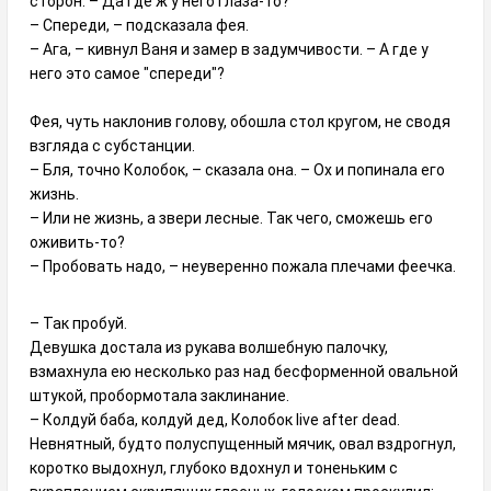
сторон. – Да где ж у него глаза-то?
– Спереди, – подсказала фея.
– Ага, – кивнул Ваня и замер в задумчивости. – А где у
него это самое "спереди"?
Фея, чуть наклонив голову, обошла стол кругом, не сводя
взгляда с субстанции.
– Бля, точно Колобок, – сказала она. – Ох и попинала его
жизнь.
– Или не жизнь, а звери лесные. Так чего, сможешь его
оживить-то?
– Пробовать надо, – неуверенно пожала плечами феечка.
– Так пробуй.
Девушка достала из рукава волшебную палочку,
взмахнула ею несколько раз над бесформенной овальной
штукой, пробормотала заклинание.
– Колдуй баба, колдуй дед, Колобок live after dead.
Невнятный, будто полуспущенный мячик, овал вздрогнул,
коротко выдохнул, глубоко вдохнул и тоненьким с