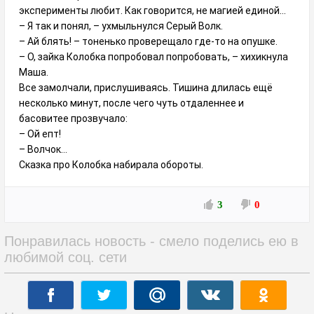
эксперименты любит. Как говорится, не магией единой...
– Я так и понял, – ухмыльнулся Серый Волк.
– Ай блять! – тоненько проверещало где-то на опушке.
– О, зайка Колобка попробовал попробовать, – хихикнула
Маша.
Все замолчали, прислушиваясь. Тишина длилась ещё
несколько минут, после чего чуть отдаленнее и
басовитее прозвучало:
– Ой епт!
– Волчок…
Сказка про Колобка набирала обороты.
3
0
Понравилась новость - смело поделись ею в
любимой соц. сети