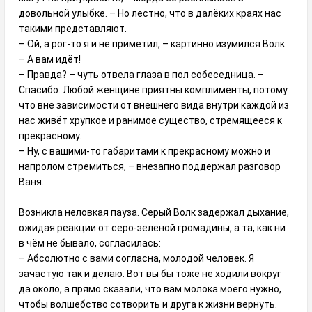
довольной улыбке. – Но лестно, что в далёких краях нас
такими представляют.
– Ой, а рог-то я и не приметил, – картинно изумился Волк.
– А вам идёт!
– Правда? – чуть отвела глаза в пол собеседница. –
Спасибо. Любой женщине приятны комплименты, потому
что вне зависимости от внешнего вида внутри каждой из
нас живёт хрупкое и ранимое существо, стремящееся к
прекрасному.
– Ну, с вашими-то габаритами к прекрасному можно и
напролом стремиться, – внезапно поддержал разговор
Ваня.
Возникла неловкая пауза. Серый Волк задержал дыхание,
ожидая реакции от серо-зеленой громадины, а та, как ни
в чём не бывало, согласилась:
– Абсолютно с вами согласна, молодой человек. Я
зачастую так и делаю. Вот вы бы тоже не ходили вокруг
да около, а прямо сказали, что вам молока моего нужно,
чтобы волшебство сотворить и друга к жизни вернуть.