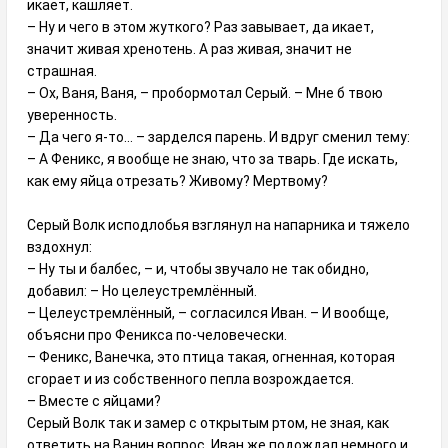
икает, кашляет.
– Ну и чего в этом жуткого? Раз завывает, да икает,
значит живая хренотень. А раз живая, значит не
страшная.
– Ох, Ваня, Ваня, – пробормотал Серый. – Мне б твою
уверенность.
– Да чего я-то... – зарделся парень. И вдруг сменил тему:
– А Феникс, я вообще не знаю, что за тварь. Где искать,
как ему яйца отрезать? Живому? Мертвому?
Серый Волк исподлобья взглянул на напарника и тяжело
вздохнул:
– Ну ты и балбес, – и, чтобы звучало не так обидно,
добавил: – Но целеустремлённый.
– Целеустремлённый, – согласился Иван. – И вообще,
объясни про Феникса по-человечески.
– Феникс, Ванечка, это птица такая, огненная, которая
сгорает и из собственного пепла возрождается.
– Вместе с яйцами?
Серый Волк так и замер с открытым ртом, не зная, как
ответить на Ванин вопрос. Иван же подождал немного и,