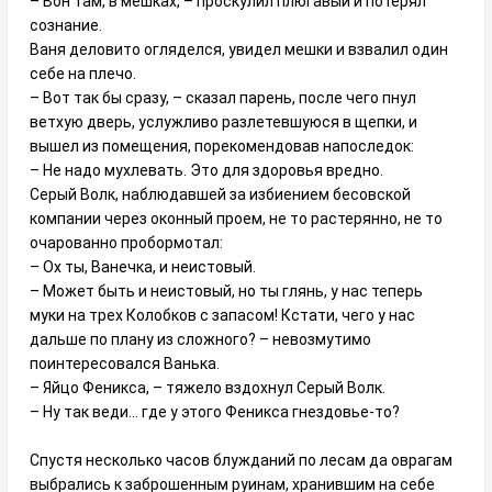
– Вон там, в мешках, – проскулил плюгавый и потерял
сознание.
Ваня деловито огляделся, увидел мешки и взвалил один
себе на плечо.
– Вот так бы сразу, – сказал парень, после чего пнул
ветхую дверь, услужливо разлетевшуюся в щепки, и
вышел из помещения, порекомендовав напоследок:
– Не надо мухлевать. Это для здоровья вредно.
Серый Волк, наблюдавшей за избиением бесовской
компании через оконный проем, не то растерянно, не то
очарованно пробормотал:
– Ох ты, Ванечка, и неистовый.
– Может быть и неистовый, но ты глянь, у нас теперь
муки на трех Колобков с запасом! Кстати, чего у нас
дальше по плану из сложного? – невозмутимо
поинтересовался Ванька.
– Яйцо Феникса, – тяжело вздохнул Серый Волк.
– Ну так веди… где у этого Феникса гнездовье-то?
Спустя несколько часов блужданий по лесам да оврагам
выбрались к заброшенным руинам, хранившим на себе