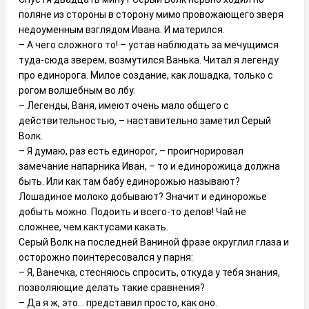
поляне из стороны в сторону мимо провожающего зверя
недоуменным взглядом Ивана. И матерился.
– А чего сложного то! – устав наблюдать за мечущимся
туда-сюда зверем, возмутился Ванька. Читал я легенду
про единорога. Милое создание, как лошадка, только с
рогом волшебным во лбу.
– Легенды, Ваня, имеют очень мало общего с
действительностью, – наставительно заметил Серый
Волк.
– Я думаю, раз есть единорог, – проигнорировал
замечание напарника Иван, – то и единорожица должна
быть. Или как там бабу единорожью называют?
Лошадиное молоко добывают? Значит и единорожье
добыть можно. Подоить и всего-то делов! Чай не
сложнее, чем кактусами какать.
Серый Волк на последней Ваниной фразе округлил глаза и
осторожно поинтересовался у парня:
– Я, Ванечка, стесняюсь спросить, откуда у тебя знания,
позволяющие делать такие сравнения?
– Да я ж, это… представил просто, как оно.