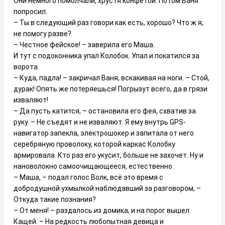
Они немного помолчали, хрустя конфетой. Потом Ваня
попросил:
– Ты в следующий раз говори как есть, хорошо? Что ж я,
не помогу разве?
– Честное фейское! – заверила его Маша.
И тут с подоконника упал Колобок. Упал и покатился за
ворота.
– Куда, падла! – закричал Ваня, вскакивая на ноги. – Стой,
дурак! Опять же потеряешься! Погрызут всего, да в грязи
изваляют!
– Да пусть катится, – остановила его фея, схватив за
руку. – Не съедят и не изваляют. Я ему внутрь GPS-
навигатор запекла, электрошокер и запитала от него
серебряную проволоку, которой каркас Колобку
армировала. Кто раз его укусит, больше не захочет. Ну и
нановолокно самоочищающееся, естественно.
– Маша, – подал голос Волк, всё это время с
добродушной ухмылкой наблюдавший за разговором, –
Откуда такие познания?
– От меня! – раздалось из домика, и на порог вышел
Кащей. – На редкость любопытная девица и