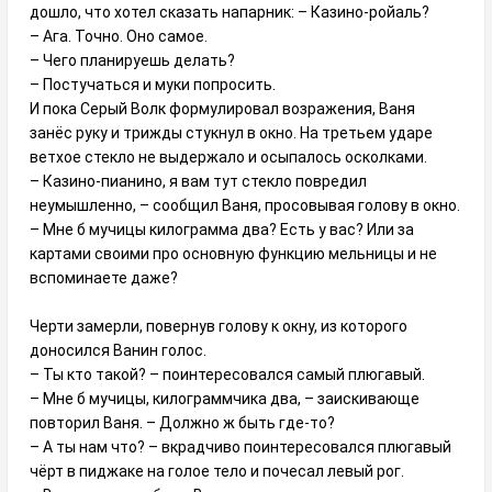
дошло, что хотел сказать напарник: – Казино-ройаль?
– Ага. Точно. Оно самое.
– Чего планируешь делать?
– Постучаться и муки попросить.
И пока Серый Волк формулировал возражения, Ваня
занёс руку и трижды стукнул в окно. На третьем ударе
ветхое стекло не выдержало и осыпалось осколками.
– Казино-пианино, я вам тут стекло повредил
неумышленно, – сообщил Ваня, просовывая голову в окно.
– Мне б мучицы килограмма два? Есть у вас? Или за
картами своими про основную функцию мельницы и не
вспоминаете даже?
Черти замерли, повернув голову к окну, из которого
доносился Ванин голос.
– Ты кто такой? – поинтересовался самый плюгавый.
– Мне б мучицы, килограммчика два, – заискивающе
повторил Ваня. – Должно ж быть где-то?
– А ты нам что? – вкрадчиво поинтересовался плюгавый
чёрт в пиджаке на голое тело и почесал левый рог.