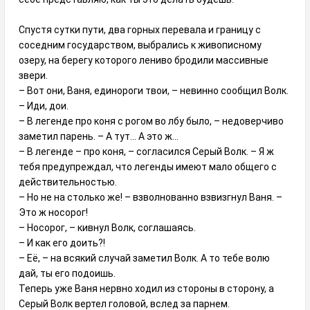
Спустя сутки пути, два горных перевала и границу с
соседним государством, выбрались к живописному
озеру, на берегу которого лениво бродили массивные
звери.
– Вот они, Ваня, единороги твои, – невинно сообщил Волк.
– Иди, дои.
– В легенде про коня с рогом во лбу было, – недоверчиво
заметил парень. – А тут... А это ж...
– В легенде – про коня, – согласился Серый Волк. – Я ж
тебя предупреждал, что легенды имеют мало общего с
действительностью.
– Но не на столько же! – взволнованно взвизгнул Ваня. –
Это ж носорог!
– Носорог, – кивнул Волк, соглашаясь.
– И как его доить?!
– Её, – на всякий случай заметил Волк. А то тебе волю
дай, ты его подоишь.
Теперь уже Ваня нервно ходил из стороны в сторону, а
Серый Волк вертел головой, вслед за парнем.