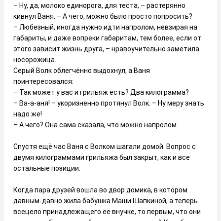
– Ну, да, молоко единорога, для теста, – растерянно
кивнул Ваня. – А чего, можно было просто попросить?
– Любезный, иногда нужно идти напролом, невзирая на
габариты, и даже вопреки габаритам, тем более, если от
этого зависит жизнь друга, – нравоучительно заметила
носорожица.
Серый Волк облегчённо выдохнул, а Ваня
поинтересовался:
– Так может у вас и грильяж есть? Два килограмма?
– Ва-а-аня! – укоризненно протянул Волк. – Ну меру знать
надо же!
– А чего? Она сама сказала, что можно напролом.
Спустя ещё час Ваня с Волком шагали домой. Вопрос с
двумя килограммами грильяжа был закрыт, как и все
остальные позиции.
Когда пара друзей вошла во двор домика, в котором
давным-давно жила бабушка Маши Шапкиной, а теперь
всецело принадлежащего её внучке, то первым, что они