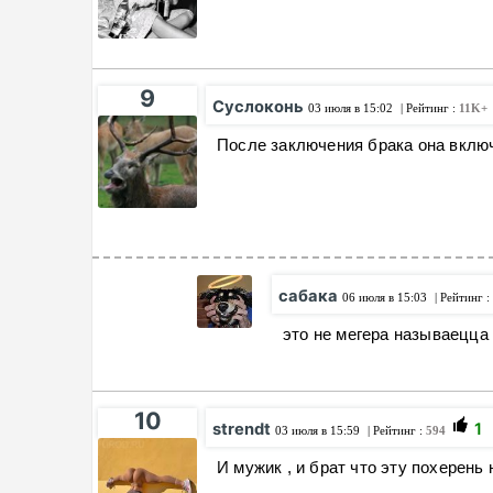
9
Суслоконь
03 июля в 15:02
| Рейтинг :
11K+
После заключения брака она включ
сабака
06 июля в 15:03
| Рейтинг :
это не мегера называецца
10
strendt
1
03 июля в 15:59
| Рейтинг :
594
И мужик , и брат что эту похерень