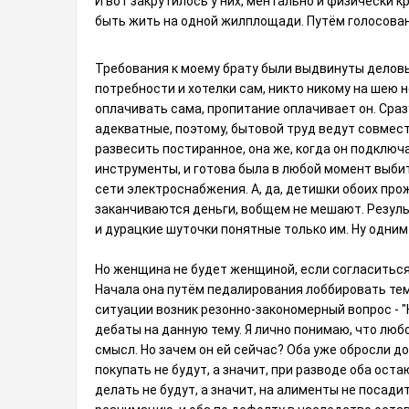
И вот закрутилось у них, ментально и физически к
быть жить на одной жилплощади. Путëм голосован
Требования к моему брату были выдвинуты деловы
потребности и хотелки сам, никто никому на шею н
оплачивать сама, пропитание оплачивает он. Сраз
адекватные, поэтому, бытовой труд ведут совмест
развесить постиранное, она же, когда он подклю
инструменты, и готова была в любой момент выбит
сети электроснабжения. А, да, детишки обоих про
заканчиваются деньги, вобщем не мешают. Результ
и дурацкие шуточки понятные только им. Ну одним
Но женщина не будет женщиной, если согласиться 
Начала она путëм педалирования лоббировать тему
ситуации возник резонно-закономерный вопрос - "
дебаты на данную тему. Я лично понимаю, что лю
смысл. Но зачем он ей сейчас? Оба уже обросли д
покупать не будут, а значит, при разводе оба ост
делать не будут, а значит, на алименты не посадит