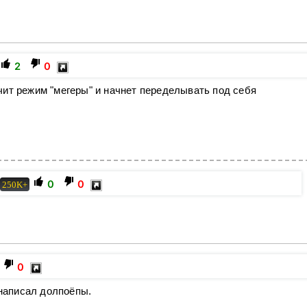
2
0
ит режим "мегеры" и начнет переделывать под себя
0
0
250K+
0
 написал долпоёпы.