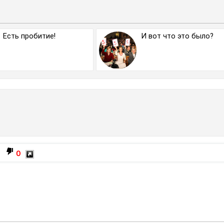
Мбит/с
Есть пробитие!
И вот что это было?
0