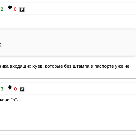
2
0
к
чика входящих хуев, которые без штампа в паспорте уже не
3
0
квой "л".