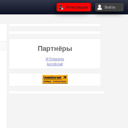
Регистрация
Войти
Партнёры
Я Плакалъ
korzik.net