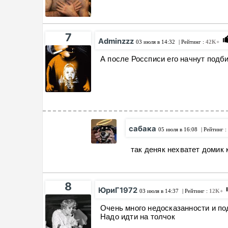
7
Adminzzz
03 июля в 14:32
| Рейтинг :
42K+
А после Россписи его начнут подби
сабака
05 июля в 16:08
| Рейтинг :
так деняк нехватет домик 
8
ЮриГ1972
03 июля в 14:37
| Рейтинг :
12K+
Очень много недосказанности и под
Надо идти на толчок