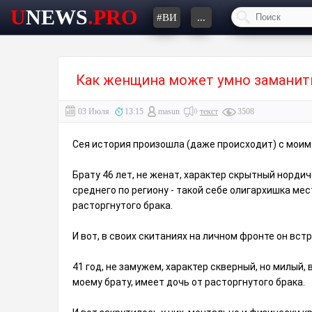
U
NEWS
.PRO
#ВИ
...
Как женщина может умно заманить 
03 Июля
13:15
masun
текст
3508
Сея история произошла (даже происходит) с моим
Брату 46 лет, не женат, характер скрытный нордич
среднего по региону - такой себе олигархишка ме
расторгнутого брака.
И вот, в своих скитаниях на личном фронте он встр
41 год, не замужем, характер скверный, но милый,
моему брату, имеет дочь от расторгнутого брака.