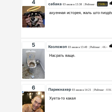
4
сабака
250K+
03 июля в 13:38
| Рейтинг :
ахуенная исторея, жаль што пизд
5
Козложоп
03 июля в 13:49
| Рейтинг :
4K+
Насрать ваще.
6
Парикнахер
03 июля в 14:21
| Рейтинг :
83K
Хуета-то какая