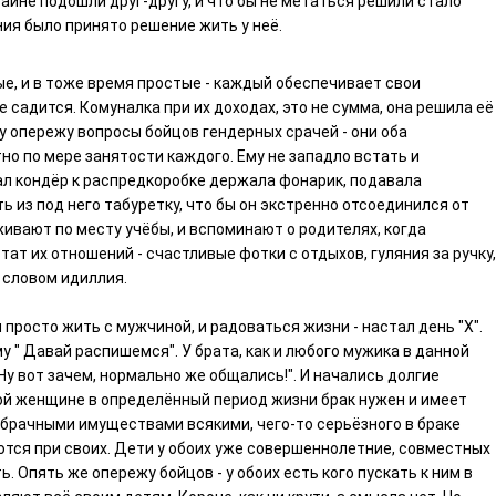
райне подошли друг-другу, и что бы не метаться решили стало
ия было принято решение жить у неë.
е, и в тоже время простые - каждый обеспечивает свои
е садится. Комуналка при их доходах, это не сумма, она решила еë
у опережу вопросы бойцов гендерных срачей - они оба
но по мере занятости каждого. Ему не западло встать и
чал кондëр к распредкоробке держала фонарик, подавала
ь из под него табуретку, что бы он экстренно отсоединился от
живают по месту учëбы, и вспоминают о родителях, когда
ат их отношений - счастливые фотки с отдыхов, гуляния за ручку,
 словом идиллия.
просто жить с мужчиной, и радоваться жизни - настал день "Х".
 " Давай распишемся". У брата, как и любого мужика в данной
Ну вот зачем, нормально же общались!". И начались долгие
бой женщине в определëнный период жизни брак нужен и имеет
обрачными имуществами всякими, чего-то серьëзного в браке
аются при своих. Дети у обоих уже совершеннолетние, совместных
ь. Опять же опережу бойцов - у обоих есть кого пускать к ним в