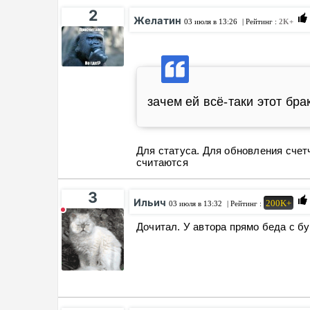
2
Желатин
03 июля в 13:26
| Рейтинг :
2K+
зачем ей всë-таки этот бра
Для статуса. Для обновления счет
считаются
3
Ильич
200K+
03 июля в 13:32
| Рейтинг :
Дочитал. У автора прямо беда с бу