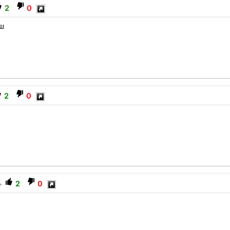
2
0
ёш
2
0
2
0
+