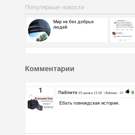
Популярные новости
Мир не без добрых
людей
Комментарии
1
Паблито
6
03 июля в 13:18
| Рейтинг :
83
Ебать говноедская история.