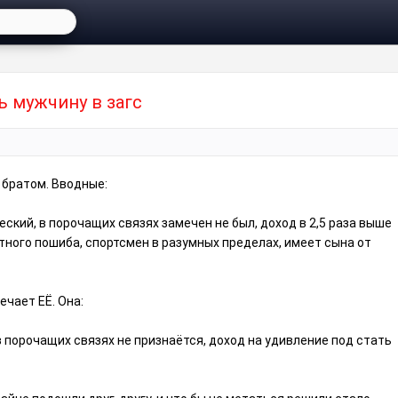
мужчину в загс⁠⁠
 братом. Вводные:
еский, в порочащих связях замечен не был, доход в 2,5 раза выше
стного пошиба, спортсмен в разумных пределах, имеет сына от
ечает ЕË. Она:
 в порочащих связях не признаëтся, доход на удивление под стать