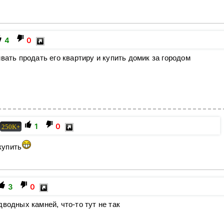
4
0
вать продать его квартиру и купить домик за городом
1
0
250K+
купить
3
0
водных камней, что-то тут не так