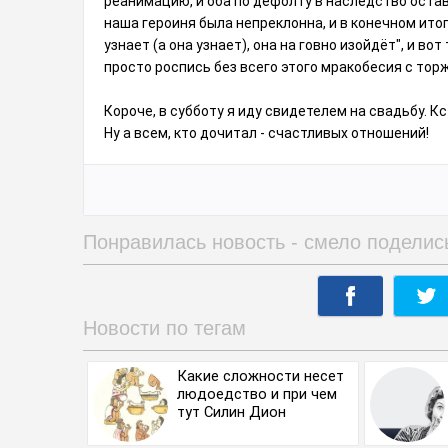
реанимацию, и оба по дефолту в наследство оставл
наша героиня была непреклонна, и в конечном ито
узнает (а она узнает), она на говно изойдëт", и во
просто роспись без всего этого мракобесия с тор
Короче, в субботу я иду свидетелем на свадьбу. Кс
Ну а всем, кто дочитал - счастливых отношений!
Понравилась новость - смело поделис
Новости по тегам
Какие сложности несет
людоедство и при чем
тут Силин Дион