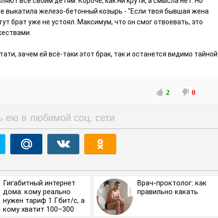
яют всë своим детям. Короче, как ни крути, а смысла нет. Но
ге выкатила железо-бетонный козырь - "Если твоя бывшая жена
т тут брат уже не устоял. Максимум, что он смог отвоевать, это
жествами.
тати, зачем ей всë-таки этот брак, так и останется видимо тайной
2
0
ь ею в любимой соц. сети
Гигабитный интернет
Врач-проктолог: как
дома: кому реально
правильно какать
нужен тариф 1 Гбит/с, а
кому хватит 100–300