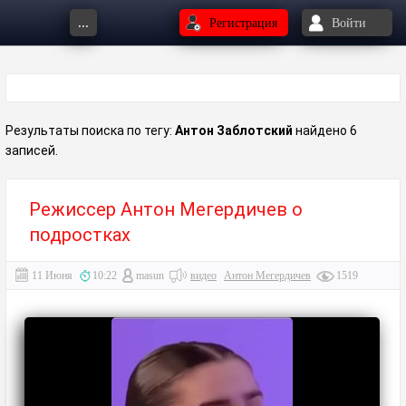
...
Регистрация
Войти
Результаты поиска по тегу:
Антон Заблотский
найдено 6
записей.
Режиссер Антон Мегердичев о
подростках
11 Июня
10:22
masun
видео
Антон Мегердичев
1519