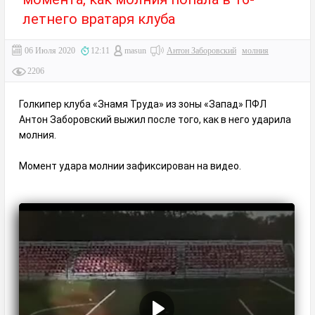
летнего вратаря клуба
06 Июля 2020
12:11
masun
Антон Заборовский
молния
2206
Голкипер клуба «Знамя Труда» из зоны «Запад» ПФЛ
Антон Заборовский выжил после того, как в него ударила
молния.
Момент удара молнии зафиксирован на видео.