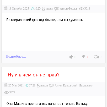
13 Октября 2025
10:25
masun
Антон Фролов
5913
Батлерианский джихад ближе, чем ты думаешь
Подробнее...
1
0
5
Ну и в чем он не прав?
25 Мая 2021
07:21
masun
Антон Красовский
Лукашенко
3477
Опа. Машина пропаганды начинает топить Батьку.