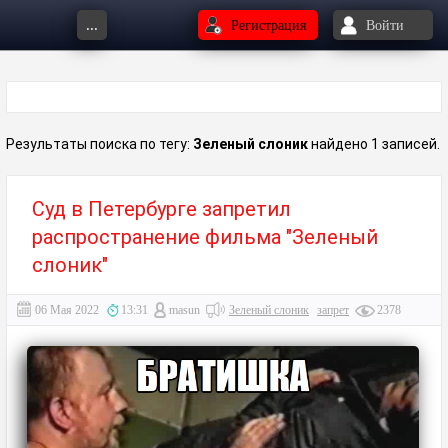
...
Регистрация
Войти
Результаты поиска по тегу:
Зеленый слоник
найдено 1 записей.
Суд в Петербурге запретил
распространение фильма "Зеленый
слоник"
06 Мая 2022
13:31
masun
Зеленый слоник
запрет
2378