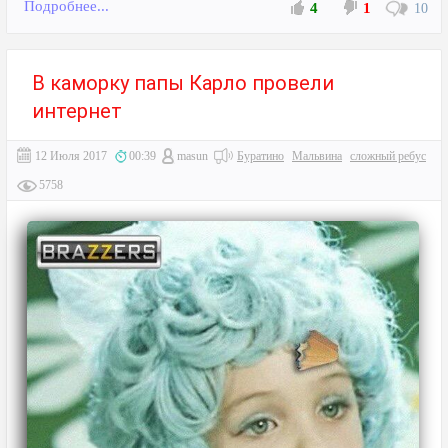
Подробнее...
4
1
10
В каморку папы Карло провели
интернет
12 Июля 2017
00:39
masun
Буратино
Мальвина
сложный ребус
5758