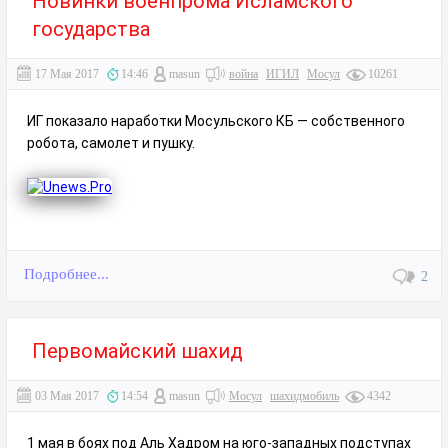
Новинки военпрома Исламского
государства
17 Мая 2017
14:46
masun
война
ИГИЛ
Мосул
10261
ИГ показало наработки Мосульского КБ — собственного
робота, самолет и пушку.
Подробнее...
2
Первомайский шахид
03 Мая 2017
14:54
masun
Мосул
шахидмобиль
4342
1 мая в боях под Аль Хадром на юго-западных подступах