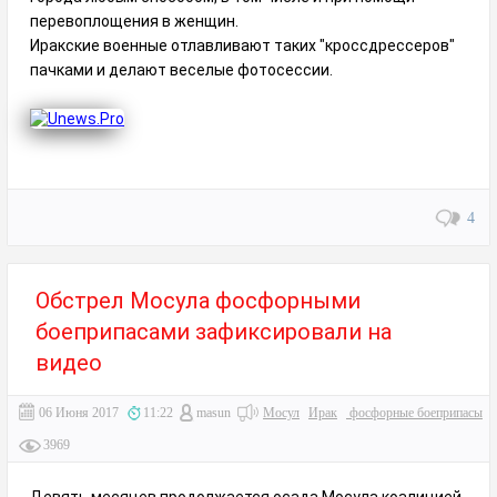
перевоплощения в женщин.
Иракские военные отлавливают таких "кроссдрессеров"
пачками и делают веселые фотосессии.
4
Обстрел Мосула фосфорными
боеприпасами зафиксировали на
видео
06 Июня 2017
11:22
masun
Мосул
Ирак
фосфорные боеприпасы
3969