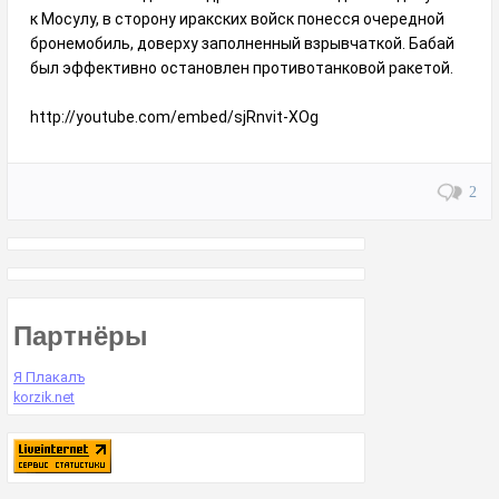
к Мосулу, в сторону иракских войск понесся очередной
бронемобиль, доверху заполненный взрывчаткой. Бабай
был эффективно остановлен противотанковой ракетой.
http://youtube.com/embed/sjRnvit-XOg
2
Партнёры
Я Плакалъ
korzik.net