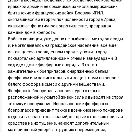
Девять месяцев продолжается осада Мосула коалицией
иракской армии и ее союзников из числа американских,
британских и французских войск. Боевики ИГИЛ,
окопавшиеся во втором по численности городе Ирака,
оказывают фанатичное сопротивление, превращая
каждый дом в крепость.
Войска каолиции, уже давно не выбирают методов осады
и, не оглядываясь на гражданское население, все еще
остающееся в осажденном городе, утюжит город
поквартально артиллерийским огнем и авиаударами. В
ход идут даже фосфорные снаряды. Это тип
зажигательных боеприпасов, снаряжённых белым
фосфором или зажигательными веществами на основе
белого фосфора в смеси с другими веществами.
Фосфорные боеприпасы наносят урон открыто
расположенной и укрытой живой силе и выводят из строя
технику и вооружение. Использование фосфорных
боеприпасов приводит также к возникновению пожаров и
отдельных очагов возгораний, которые отвлекают силы и
средства на их тушение, наносят дополнительный
материальный ущерб, затрудняют перемещения,