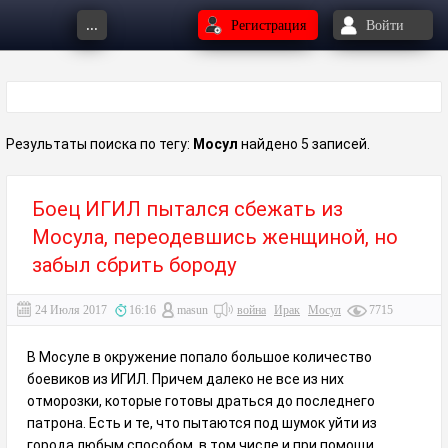
...
Регистрация
Войти
Результаты поиска по тегу:
Мосул
найдено 5 записей.
Боец ИГИЛ пытался сбежать из
Мосула, переодевшись женщиной, но
забыл сбрить бороду
24 Июля 2017
16:16
masun
война
Ирак
Мосул
7715
В Мосуле в окружение попало большое количество
боевиков из ИГИЛ. Причем далеко не все из них
отморозки, которые готовы драться до последнего
патрона. Есть и те, что пытаются под шумок уйти из
города любым способом, в том числе и при помощи