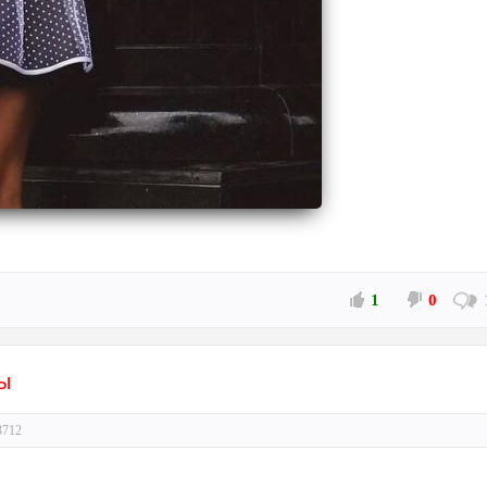
1
0
ы
3712