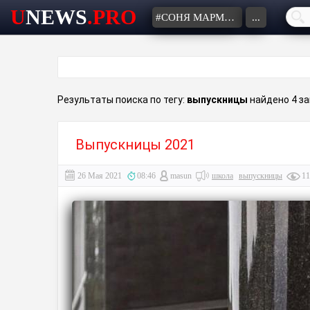
U
NEWS
.PRO
#СОНЯ МАРМЕЛАДОВА
...
Результаты поиска по тегу:
выпускницы
найдено 4 за
Выпускницы 2021
26 Мая 2021
08:46
masun
школа
выпускницы
11