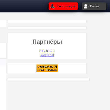
Регистрация
Войти
Партнёры
Я Плакалъ
korzik.net