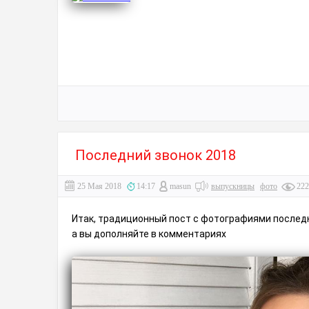
Последний звонок 2018
25 Мая 2018
14:17
masun
выпускницы
фото
222
Итак, традиционный пост с фотографиями последн
а вы дополняйте в комментариях