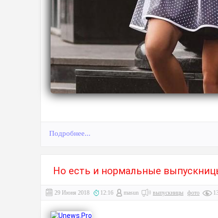
Подробнее...
Но есть и нормальные выпускниц
29 Июня 2018
12:16
masun
выпускницы
фото
1