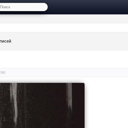
писей.
388