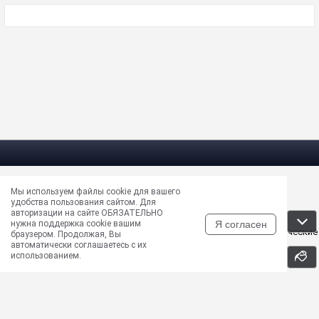
Мы используем файлы cookie для вашего
Электрическая почта —
masun@unews.pro
удобства пользования сайтом. Для
Сообщить об ошибке —
support@unews.pro
авторизации на сайте ОБЯЗАТЕЛЬНО
rss -
Читать новости в RSS
Я согласен
нужна поддержка cookie вашим
Disclaimer: Все права на публикуемые аудио, видео, графические
браузером. Продолжая, Вы
и текстовые материалы принадлежат их владельцам
автоматически соглашаетесь с их
использованием.