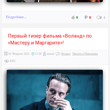
Подробнее...
0
0
4
Первый тизер фильма «Воланд» по
«Мастеру и Маргарите»!
01 Февраля 2022
12:58
masun
Воланд
Мастер и Маргарита
4202