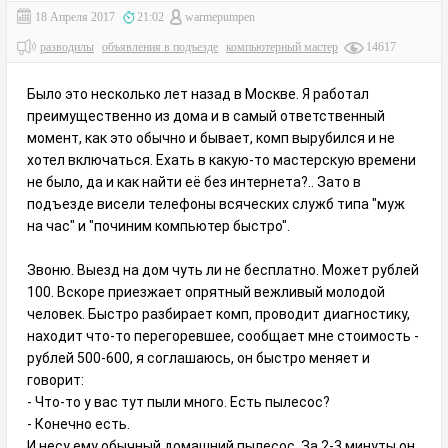
18 Апреля 2017
21:02
warmepumpen
разводилы
объявления в подъезде
компьютерный мастер
14617
Было это несколько лет назад в Москве. Я работал
преимущественно из дома и в самый ответственный
момент, как это обычно и бывает, комп вырубился и не
хотел включаться. Ехать в какую-то мастерскую времени
не было, да и как найти её без интернета?.. Зато в
подъезде висели телефоны всяческих служб типа "муж
на час" и "починим компьютер быстро".
Звоню. Выезд на дом чуть ли не бесплатно. Может рублей
100. Вскоре приезжает опрятный вежливый молодой
человек. Быстро разбирает комп, проводит диагностику,
находит что-то перегоревшее, сообщает мне стоимость -
рублей 500-600, я соглашаюсь, он быстро меняет и
говорит:
- Что-то у вас тут пыли много. Есть пылесос?
- Конечно есть.
И несу ему обычный домашний пылесос. За 2-3 минуты он