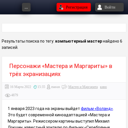
...
Регистрация
Войти
Результаты поиска по тегу:
компьютерный мастер
найдено 6
записей.
Персонажи «Мастера и Маргариты» в
трёх экранизациях
16 Марта 2022
15:35
masun
Мастер и Маргарита
кино
4879
1 января 2023 года на экраны выйдет
фильм «Воланд»
.
Это будет современной киноадаптацией «Мастера и
Маргариты». Режиссером картины выступил Михаил
Локшин, известный зрителю по фильму «Серебряные