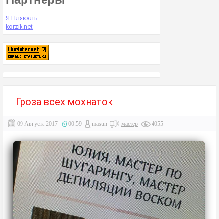
Я Плакалъ
korzik.net
Гроза всех мохнаток
09 Августа 2017
00:59
masun
мастер
4055