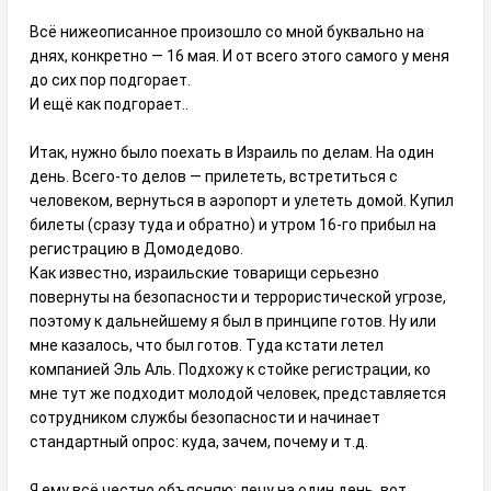
Всё нижеописанное произошло со мной буквально на
днях, конкретно — 16 мая. И от всего этого самого у меня
до сих пор подгорает.
И ещё как подгорает..
Итак, нужно было поехать в Израиль по делам. На один
день. Всего-то делов — прилететь, встретиться с
человеком, вернуться в аэропорт и улететь домой. Купил
билеты (сразу туда и обратно) и утром 16-го прибыл на
регистрацию в Домодедово.
Как известно, израильские товарищи серьезно
повернуты на безопасности и террористической угрозе,
поэтому к дальнейшему я был в принципе готов. Ну или
мне казалось, что был готов. Туда кстати летел
компанией Эль Аль. Подхожу к стойке регистрации, ко
мне тут же подходит молодой человек, представляется
сотрудником службы безопасности и начинает
стандартный опрос: куда, зачем, почему и т.д.
Я ему всё честно объясняю: лечу на один день, вот