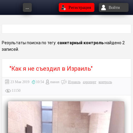
...
Регистрация
Войти
Результаты поиска по тегу:
санитарный контроль
найдено 2
записей.
"Как я не съездил в Израиль"
23 Мая 2019
10:54
masun
Израиль
аэропорт
контроль
11150