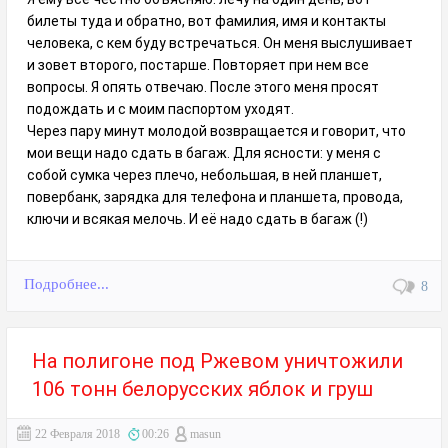
билеты туда и обратно, вот фамилия, имя и контакты
человека, с кем буду встречаться. Он меня выслушивает
и зовет второго, постарше. Повторяет при нем все
вопросы. Я опять отвечаю. После этого меня просят
подождать и с моим паспортом уходят.
Через пару минут молодой возвращается и говорит, что
мои вещи надо сдать в багаж. Для ясности: у меня с
собой сумка через плечо, небольшая, в ней планшет,
повербанк, зарядка для телефона и планшета, провода,
ключи и всякая мелочь. И её надо сдать в багаж (!)
Подробнее...
8
На полигоне под Ржевом уничтожили
106 тонн белорусских яблок и груш
22 Февраля 2018
00:26
masun