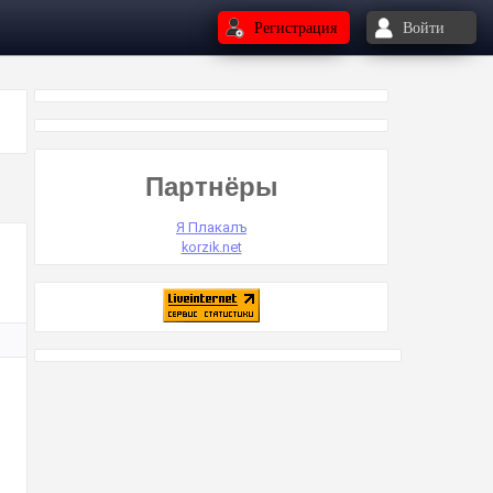
Регистрация
Войти
Партнёры
Я Плакалъ
korzik.net