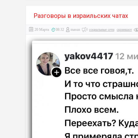
Разговоры в израильских чатах
20 Марта
08:32
masun
социальные сети
скриншот