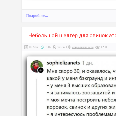
Подробнее...
Небольшой шелтер для свинок это
05 Мая
15:02
masun
социальные сети
1230