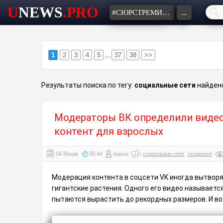
U
NEWS
.PRO
#СЮРСТРЕМИНГ
...
1
2
3
4
5
...
37
38
>>
Результаты поиска по тегу:
социальные сети
найдено
Модераторы ВК определили видео
контент для взрослых
04 Июня
08:44
masun
социальные сети
скриншот
Модерация контента в соцсети VK иногда вытворя
гигантские растения. Одного его видео называется
пытаются вырастить до рекордных размеров. И вот