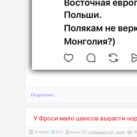
Подробнее...
У Фроси мало шансов вырасти но
16 Марта
10:01
masun
социальные сети
юмор
38