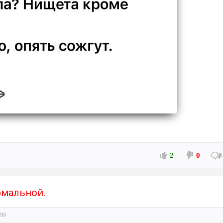
2
0
рмальной.
99