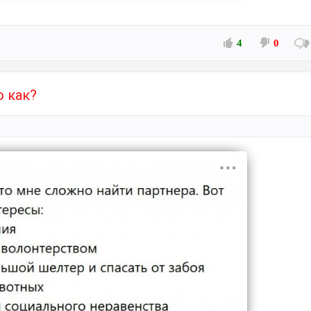
4
0
 как?