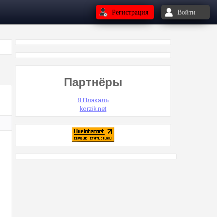
Регистрация
Войти
Партнёры
Я Плакалъ
korzik.net