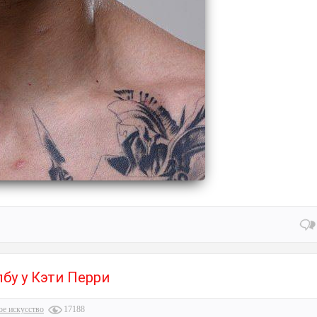
лбу у Кэти Перри
ое искусство
17188