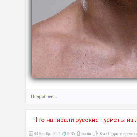
Подробнее...
Что написали русские туристы на 
04 Декабря 2017
16:05
masun
Кэти Перри
современн