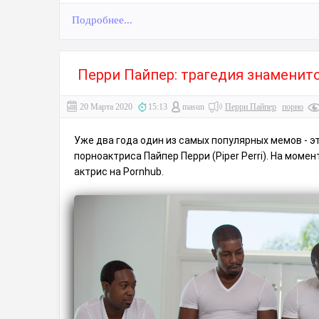
Подробнее...
Перри Пайпер: трагедия знаменит
20 Марта 2020
15:13
masun
Перри Пайпер
порно
Уже два года один из самых популярных мемов - э
порноактриса Пайпер Перри (Piper Perri). На мом
актрис на Pornhub.