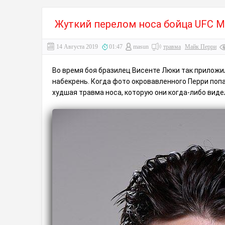
Жуткий перелом носа бойца UFC М
14 Августа 2019
01:47
masun
травма
Майк Перри
Во время боя бразилец Висенте Люки так приложил
набекрень. Когда фото окровавленного Перри попа
худшая травма носа, которую они когда-либо виде