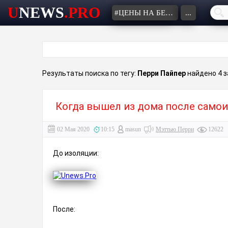
U
NEWS
.PRO
#ЦЕНЫ НА БЕНЗИН
...
Результаты поиска по тегу:
Перри Пайпер
найдено 4 з
Когда вышел из дома после само
02 Мая 2020
10:15
masun
Мэттью Перри
12622
До изоляции:
После: