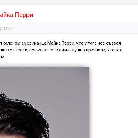
айка Перри
13549
 коленом американца Майка Перри, что у того нос съехал
ли в соцсети, пользователи единодушно признали, что это
ли.