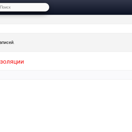
аписей.
изоляции