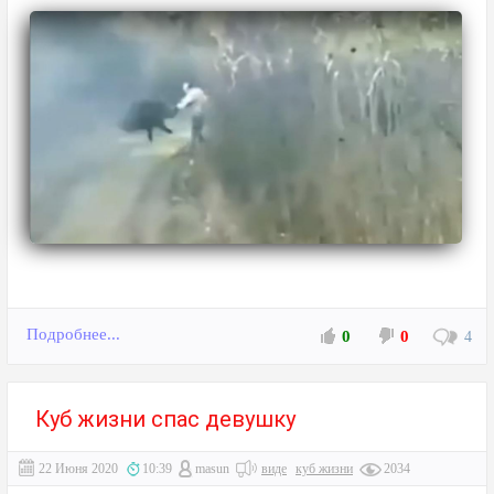
Подробнее...
0
0
4
Куб жизни спас девушку
22 Июня 2020
10:39
masun
виде
куб жизни
2034