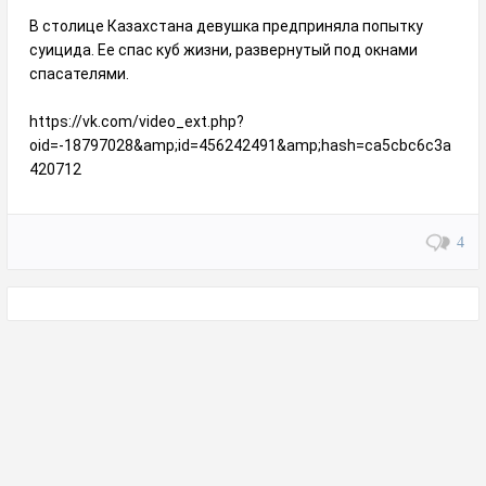
В столице Казахстана девушка предприняла попытку
суицида. Ее спас куб жизни, развернутый под окнами
спасателями.
https://vk.com/video_ext.php?
oid=-18797028&amp;id=456242491&amp;hash=ca5cbc6c3a
420712
4