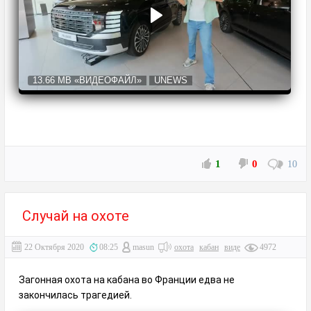
13.66 MB
«ВИДЕОФАЙЛ»
UNEWS
1
0
10
Случай на охоте
22 Октября 2020
08:25
masun
охота
кабан
виде
4972
Загонная охота на кабана во Франции едва не
закончилась трагедией.