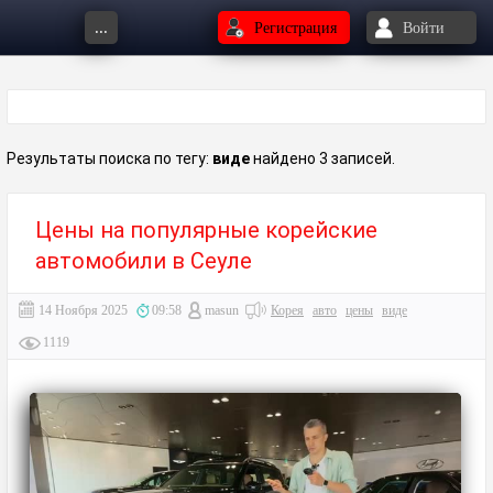
...
Регистрация
Войти
Результаты поиска по тегу:
виде
найдено 3 записей.
Цены на популярные корейские
автомобили в Сеуле
14 Ноября 2025
09:58
masun
Корея
авто
цены
виде
1119