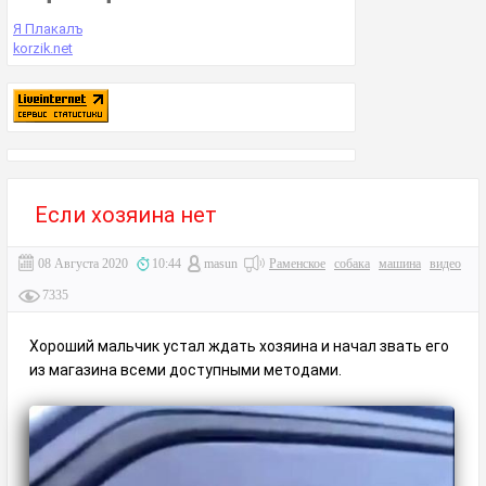
Я Плакалъ
korzik.net
Если хозяина нет
08 Августа 2020
10:44
masun
Раменское
собака
машина
видео
7335
Хороший мальчик устал ждать хозяина и начал звать его
из магазина всеми доступными методами.