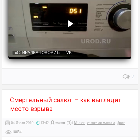
«СТИРАЛКА ГОВОРИТ»
VK
2
Смертельный салют – как выглядит
место взрыва
04 Июля 2019
13:42
masun
Минск
салютная машина
фото
10654