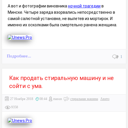
А вот и фотографии виновника
ночной трагедии
в
Минске. Четыре заряда взорвались непосредственно в
самой салютной установке, не вылетев из мортирок. И
именно их осколками была смертельно ранена женщина.
Подробнее...
1
Как продать стиральную машину и не
сойти с ума.
27 Ноября 2018
08:44
masun
стиральная машина
Авито
9358