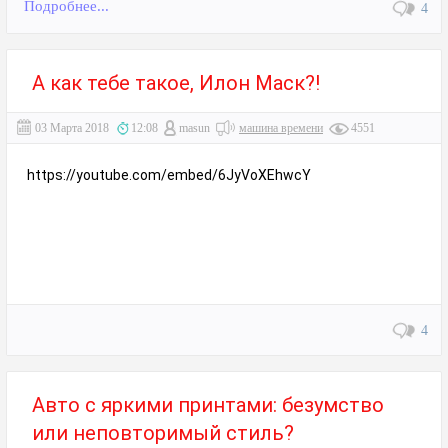
Подробнее...
4
А как тебе такое, Илон Маск?!
03 Марта 2018
12:08
masun
машина времени
4551
https://youtube.com/embed/6JyVoXEhwcY
4
Авто с яркими принтами: безумство
или неповторимый стиль?