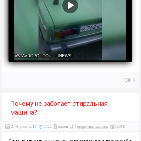
«STAVROPOL-TO»
UNEWS
3
Почему не работает стиральная
машина?
27 Апреля 2018
17:22
masun
стиральная машина
20947