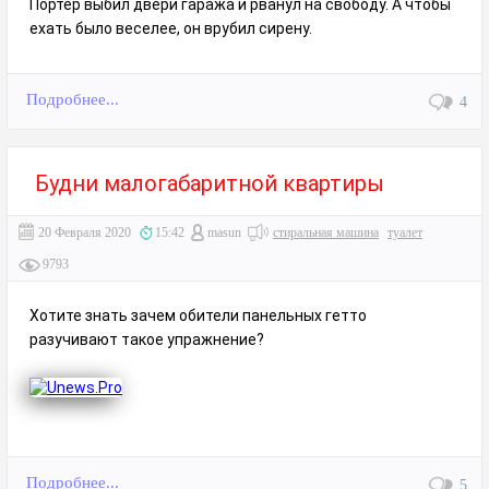
Портер выбил двери гаража и рванул на свободу. А чтобы
ехать было веселее, он врубил сирену.
Подробнее...
4
Будни малогабаритной квартиры
20 Февраля 2020
15:42
masun
стиральная машина
туалет
9793
Хотите знать зачем обители панельных гетто
разучивают такое упражнение?
Подробнее...
5