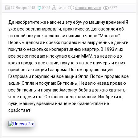
17 Января 2018
09:24
masun
машина времени
3777
Да изобретите же наконец эту ебучую машину времени! Я
уже всё распланировал и, практически, договорился об
оптовой покупке нескольких ящиков часов "Монтана".
Первым делом я их резко продаю и на вырученные деньги
покупаю несколько кооперативных квартир. В 1993 я их
все резко продаю и покупаю акции МММ, за неделю до
краха продаю все акции, покупаю на всё ваучеры и с них
приобретаю акции Газпрома. Потом продаю акции
Газпрома и покупаю на всё акции Эппл. Потом продаю все
акции Эппла и покупаю Биткоины. Неделю назад продаю
все биткоины и покупаю Америку, бабла должно хватить,
я всё подсчитал. Осталось дело за малым. Изобретите,
суки, машину времени иначе мой бизнес-план не
сработает!