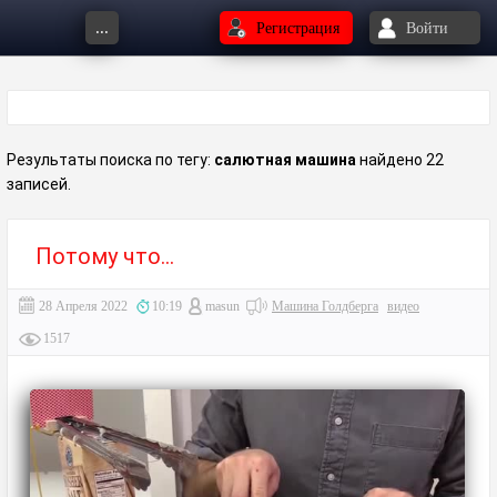
...
Регистрация
Войти
Результаты поиска по тегу:
салютная машина
найдено 22
записей.
Потому что...⁠⁠
28 Апреля 2022
10:19
masun
Машина Голдберга
видео
1517