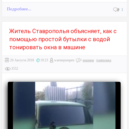
Подробнее...
1
Житель Ставрополья объясняет, как с
помощью простой бутылки с водой
тонировать окна в машине
26 Августа 2018
19:23
warmepumpen
машина
тонировка
3552