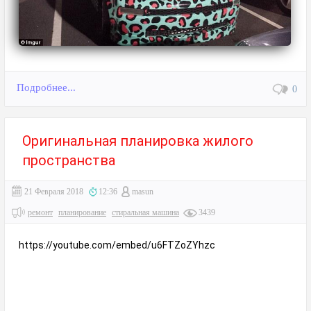
Подробнее...
0
Оригинальная планировка жилого
пространства
21 Февраля 2018
12:36
masun
ремонт
планирование
стиральная машина
3439
https://youtube.com/embed/u6FTZoZYhzc