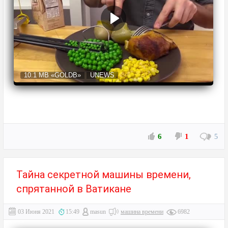
10.1 MB
«GOLDB»
UNEWS
6
1
5
Тайна секретной машины времени,
спрятанной в Ватикане
03 Июня 2021
15:49
masun
машина времени
6982