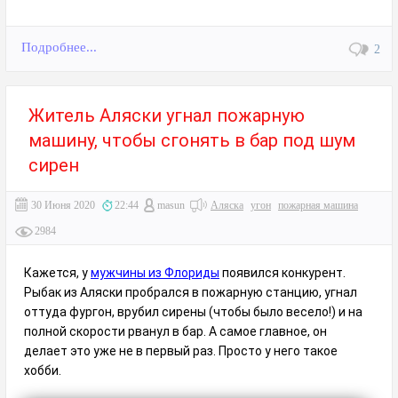
Подробнее...
2
Житель Аляски угнал пожарную
машину, чтобы сгонять в бар под шум
сирен
30 Июня 2020
22:44
masun
Аляска
угон
пожарная машина
2984
Кажется, у
мужчины из Флориды
появился конкурент.
Рыбак из Аляски пробрался в пожарную станцию, угнал
оттуда фургон, врубил сирены (чтобы было весело!) и на
полной скорости рванул в бар. А самое главное, он
делает это уже не в первый раз. Просто у него такое
хобби.