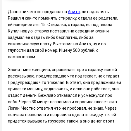
Давно ни чего не продавал на
Авито
, лет эдак пять.
Решил я как-то поменять стиралку, отдали ее родители,
ей наверное лет 15. Стиралка, стирала, но подтекала.
Купил новую, старую поставил на середину кухни и
задумал ее отдать либо бесплатно, либо за
символическую плату. Выставил на Авито, ну и по
глупости дал свой номер. И цену 500 рублей, с
самовывозом.
Звонит мне женщина, спрашивает про стиралку, все ей
рассказываю, предупреждаю что подтекает, но стирает.
Предупреждаю что тяжелая. В ответ, она предложила ей
привезти машину, подключить, и если она работает, она
отдаст деньги. Вежливо отказался и усмехнулся про
себя. Через 30 минут позвонила и спросила влезет ли в
Логан. Честно ответил что не пробовал, не знаю. Через
полчаса позвонила и попросила сделать скидку, т.к. ей
придется вызывать грузовое такси, а оно денег стоит.