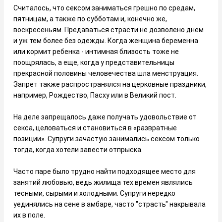
Считалось, что сексом заниматься грешно по средам,
пятницам, а также по субботам и, конечно же,
воскресеньям. Предаваться страсти не дозволено днем
и уж тем более без одежды. Когда женщина беременна
или кормит ребенка - интимная близость тоже не
поощрялась, а еще, когда у представительницы
прекрасной половины человечества шла менструация.
Запрет также распространялся на церковные праздники,
например, Рождество, Пасху или в Великий пост.
На деле запрещалось даже получать удовольствие от
секса, целоваться и становиться в «развратные
позиции». Супруги зачастую занимались сексом только
тогда, когда хотели завести отпрыска.
Часто паре было трудно найти подходящее место для
занятий любовью, ведь жилища тех времен являлись
тесными, сырыми и холодными. Супруги нередко
уединялись на сене в амбаре, часто "страсть" накрывала
их в поле.