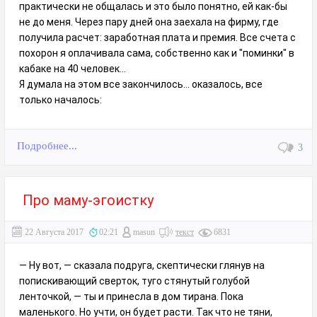
практически не общалась и это было понятно, ей как-бы
не до меня. Через пару дней она заехала на фирму, где
получила расчет: заработная плата и премия. Все счета с
похорон я оплачивала сама, собственно как и "поминки" в
кабаке на 40 человек...
Я думала на этом все закончилось... оказалось, все
только началось:
Подробнее...
3
Про маму-эгоистку
22 Августа 2017
02:21
masun
текст
6831
— Ну вот, — сказала подруга, скептически глянув на
попискивающий сверток, туго стянутый голубой
ленточкой, — ты и принесла в дом тирана. Пока
маленького. Но учти, он будет расти. Так что не тяни,