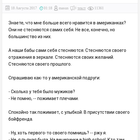
18 Августа 2017
01:18
masun
текст
11361
Знаете, что мне больше всего нравится в американках?
Они не стесняются самих себя. Не все, конечно, но
большинство из них.
А наши бабы сами себя стесняются. Стесняются своего
отражения в зеркале. Стесняются своих желаний.
Стесняются своего прошлого.
Спрашиваю как-то у американской подруги:
- Сколько у тебя было мужиков?
- Не помню, -- пожимает плечами.
Спокойно так пожимает, с улыбкой. В присутствии своего
бойфренда.
- Ну, хоть первого-то своего помнишь? -- ржу я.
- Не, я пьяная была. На вечеринке в high school. Кто там