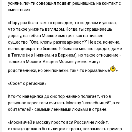
усилие, почти совершил подвиг, решившись на контакт с
«местным».
«Пару раз была там то проездом, то по делам и узнала,
что такое унизить взглядом. Когда ты спрашиваешь
дорогу, на тебя в Москве смотрят как на низшее
существо: "Опа, клопы разговаривают?" Не все, конечно,
но неоднократно бывало. Я была во многих городах, даже
в Тагиле (и в Нижнем, и в Верхнем), но такое отношение -
только в Москве. А еще в Москве у меня живут
родственники, но они понаехи, так что нормальные
»
«Сосет с регионов»
Кто-то наверняка до сих пор наивно полагает, что в
регионах перестали считать Москву “нахлебницей”, а ее
обитателей - самыми ленивыми людьми в стране.
«Москвичей и москву просто вся Россия не любит,
столица должна быть лицом страны, показывать пример