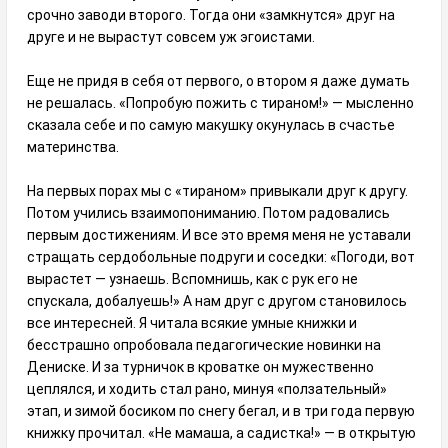
срочно заводи второго. Тогда они «замкнутся» друг на
друге и не вырастут совсем уж эгоистами.
Еще не придя в себя от первого, о втором я даже думать
не решалась. «Попробую пожить с тираном!» — мысленно
сказала себе и по самую макушку окунулась в счастье
материнства.
На первых порах мы с «тираном» привыкали друг к другу.
Потом учились взаимопониманию. Потом радовались
первым достижениям. И все это время меня не уставали
стращать сердобольные подруги и соседки: «Погоди, вот
вырастет — узнаешь. Вспомнишь, как с рук его не
спускала, добалуешь!» А нам друг с другом становилось
все интересней. Я читала всякие умные книжки и
бесстрашно опробовала педагогические новинки на
Дениске. И за турничок в кроватке он мужественно
цеплялся, и ходить стал рано, минуя «ползательный»
этап, и зимой босиком по снегу бегал, и в три года первую
книжку прочитал. «Не мамаша, а садистка!» — в открытую