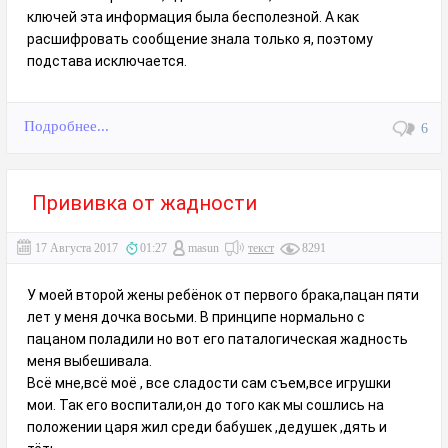
ключей эта информация была бесполезной. А как
расшифровать сообщение знала только я, поэтому
подстава исключается.
Подробнее...
6
Прививка от жадности
17 Августа 2017
01:27
masun
текст
8291
У моей второй жены ребёнок от первого брака,пацан пяти
лет у меня дочка восьми. В принципе нормально с
пацаном поладили но вот его паталогическая жадность
меня выбешивала.
Всё мне,всё моё , все сладости сам съем,все игрушки
мои. Так его воспитали,он до того как мы сошлись на
положении царя жил среди бабушек ,дедушек ,дять и