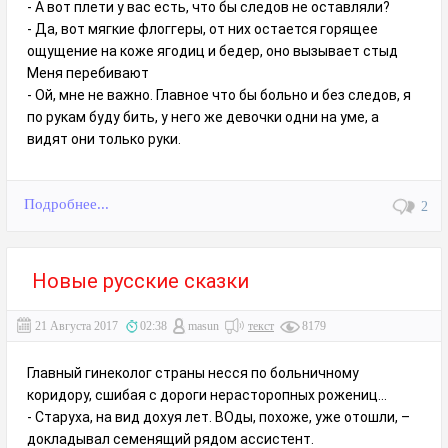
- А вот плети у вас есть, что бы следов не оставляли?
- Да, вот мягкие флоггеры, от них остается горящее
ощущение на коже ягодиц и бедер, оно вызывает стыд
Меня перебивают
- Ой, мне не важно. Главное что бы больно и без следов, я
по рукам буду бить, у него же девочки одни на уме, а
видят они только руки.
Подробнее...
2
Новые русские сказки
21 Августа 2017
02:38
masun
текст
8179
Главный гинеколог страны несся по больничному
коридору, сшибая с дороги нерасторопных рожениц...
- Старуха, на вид дохуя лет. ВОды, похоже, уже отошли, –
докладывал семенящий рядом ассистент.