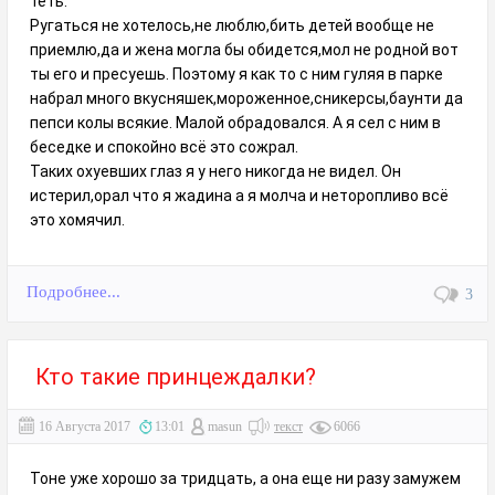
тёть.
Ругаться не хотелось,не люблю,бить детей вообще не
приемлю,да и жена могла бы обидется,мол не родной вот
ты его и пресуешь. Поэтому я как то с ним гуляя в парке
набрал много вкусняшек,мороженное,сникерсы,баунти да
пепси колы всякие. Малой обрадовался. А я сел с ним в
беседке и спокойно всё это сожрал.
Таких охуевших глаз я у него никогда не видел. Он
истерил,орал что я жадина а я молча и неторопливо всё
это хомячил.
Подробнее...
3
Кто такие принцеждалки?
16 Августа 2017
13:01
masun
текст
6066
Тоне уже хорошо за тридцать, а она еще ни разу замужем