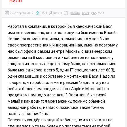
Вася
22 Августа 2017
01:21
masun
работа
текст
7553
Работал в компании, в которой был канонический Вася,
имя не вымышлено, он по воле случая был именно Васей.
Числился он монтажником, а компания-то у нас была
сверх прогрессивная и инновационная, именно поэтому у
нас был офис в самом центре Москвы с дизайнерским
ремонтом за 8 миллионов и 7 кабинетов начальников, у
каждого из которых еще по заму было, на всю компанию
было менеджеров всего 5, один IT специалист лет 60(!),
один кладовщик и собственно монтажник Вася. Надо ли
говорить, что работали мы в режиме "зарплата у вас
ребята более чем средняя, а вот Apple и Microsoft по
продажам нам надо догонять!". Вася наш был тихий
малый и как водится монтажнику, помимо обычной
выездной работы, на Васю ложились такие "очень
важные задания" как:
Повесить кондёр в каждый кабинет, ну и что, что ты не
специалист, что мы будем по полторы тысячи рублей