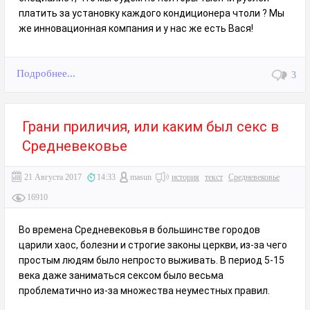
платить за установку каждого кондиционера чтоли ? Мы
же инновационная компания и у нас же есть Вася!
Подробнее...
3
Грани приличия, или каким был секс в
Средневековье
21 Августа 2017
14:33
masun
история
текст
Средневековье
16910
Во времена Средневековья в большинстве городов
царили хаос, болезни и строгие законы церкви, из-за чего
простым людям было непросто выживать. В период 5-15
века даже заниматься сексом было весьма
проблематично из-за множества неуместных правил.