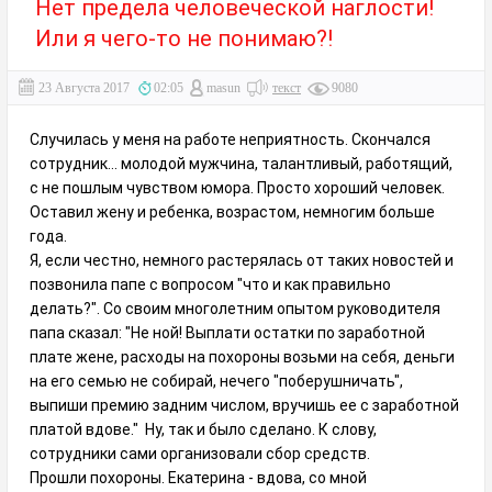
Нет предела человеческой наглости!
Или я чего-то не понимаю?!
23 Августа 2017
02:05
masun
текст
9080
Случилась у меня на работе неприятность. Скончался
сотрудник... молодой мужчина, талантливый, работящий,
с не пошлым чувством юмора. Просто хороший человек.
Оставил жену и ребенка, возрастом, немногим больше
года.
Я, если честно, немного растерялась от таких новостей и
позвонила папе с вопросом "что и как правильно
делать?". Со своим многолетним опытом руководителя
папа сказал: "Не ной! Выплати остатки по заработной
плате жене, расходы на похороны возьми на себя, деньги
на его семью не собирай, нечего "поберушничать",
выпиши премию задним числом, вручишь ее с заработной
платой вдове." Ну, так и было сделано. К слову,
сотрудники сами организовали сбор средств.
Прошли похороны. Екатерина - вдова, со мной