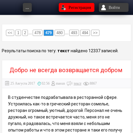
...
Регистрация
Войти
<<
1
2
...
478
479
480
...
493
494
>>
Результаты поиска по тегу:
текст
найдено 12337 записей.
Добро не всегда возвращается добром
25 Августа 2017
02:56
masun
текст
8867
В студенчестве подрабатывала в ресторанной сфере.
Устроилась как-то в греческий ресторан сомелье,
ресторан огромный, уютный, дорогой. Персонал не очень
дружный, но такое встречается часто, меня это не
пугало, я радовалась, что меня взяли с небольшим
опытом работы и что в этом ресторане я таки его получу