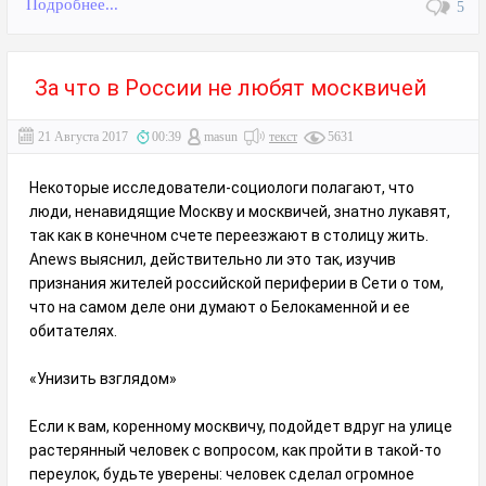
Подробнее...
5
За что в России не любят москвичей
21 Августа 2017
00:39
masun
текст
5631
Некоторые исследователи-социологи полагают, что
люди, ненавидящие Москву и москвичей, знатно лукавят,
так как в конечном счете переезжают в столицу жить.
Anews выяснил, действительно ли это так, изучив
признания жителей российской периферии в Сети о том,
что на самом деле они думают о Белокаменной и ее
обитателях.
«Унизить взглядом»
Если к вам, коренному москвичу, подойдет вдруг на улице
растерянный человек с вопросом, как пройти в такой-то
переулок, будьте уверены: человек сделал огромное