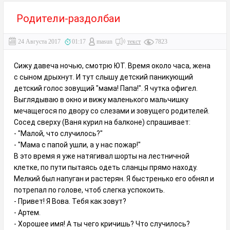
Родители-раздолбаи
24 Августа 2017
01:17
masun
текст
7823
Сижу давеча ночью, смотрю ЮТ. Время около часа, жена
с сыном дрыхнут. И тут слышу детский паникующий
детский голос зовущий "мама! Папа!". Я чутка офигел.
Выглядываю в окно и вижу маленького мальчишку
мечащегося по двору со слезами и зовущего родителей.
Сосед сверху (Ваня курил на балконе) спрашивает:
- "Малой, что случилось?"
- "Мама с папой ушли, а у нас пожар!"
В это время я уже натягивал шорты на лестничной
клетке, по пути пытаясь одеть сланцы прямо находу.
Мелкий был напуган и растерян. Я быстренько его обнял и
потрепал по голове, чтоб слегка успокоить.
- Привет! Я Вова. Тебя как зовут?
- Артем.
- Хорошее имя! А ты чего кричишь? Что случилось?