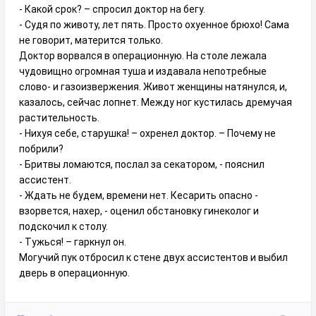
- Какой срок? – спросил доктор на бегу.
- Судя по животу, лет пять. Просто охуенное брюхо! Сама
не говорит, матерится только.
Доктор ворвался в операционную. На столе лежала
чудовищно огромная туша и издавала непотребные
слово- и газоизвержения. Живот женщины натянулся, и,
казалось, сейчас лопнет. Между ног кустилась дремучая
растительность.
- Нихуя себе, старушка! – охренел доктор. – Почему не
побрили?
- Бритвы ломаются, послал за секатором, - пояснил
ассистент.
- Ждать не будем, времени нет. Кесарить опасно -
взорвется, нахер, - оценил обстановку гинеколог и
подскочил к столу.
- Тужься! – гаркнул он.
Могучий пук отбросил к стене двух ассистентов и выбил
дверь в операционную.