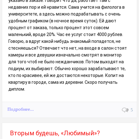
указано в заказе. Говорит что да, работает там с
недавних пор и ей нравится. Сама учится на филолога в
университете, а здесь можно подрабатывать с очень
удобным графиком (в ночное время суток). Ей дают
процент от заказа, только процент этот совсем
маленький, вроде 20%. Час ее услуг стоит 4000 рублев.
Говорю, а вдруг какой нибудь знакомый попадется, не
стесняешься? Отвечает что нет, на входе в салон стоят
камеры и все девушки изначально смотрят в монитор
для того чтоб не было нежданчиков. Потом выходят на
подиум, их выбирают. Обычно хорошо зарабатывают те,
кто по красивее, ей же достаются некоторые. Копит на
квартиру в городе, сама из деревни. Скоро получать
диплом.
Подробнее...
5
Вторым будешь, «Любимый»?