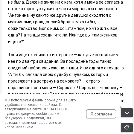
не была. Даже не жила ни с кем, хотя и мама ее согласна
на некоторые уступки по части моральных принципов:
"Антонина, ну как-то же другие девушки сходятся с
мужчинами, гражданский брак там хотя бы,
сожительство. Бог с ним, со штампом, но что ж ты все
одна? На танцы сходи, что ли. Или где вы там женихов
ищете?"
Тоня ищет женихов в интернете — каждые выходные у
нее по два-три свидания. За последние годы таких
свиданий набралось уже полтыщи. И ни одного стоящего.
"А ты бы связала свою судьбу с чуваком, который
приезжает на встречу на самокате? — строго
спрашивает она меня.— Сорок лет! Сорок лет человеку —
в дореволюционной России в таком возрасте бородатые
Мы используем файлы cookie для вашего
деды уже место на погосте себе готовили! А этот в кедах,
удобства пользования сайтом. Для
на самокате прилетел и предложил прогуляться в парке.
авторизации на сайте ОБЯЗАТЕЛЬНО
Я согласен
нужна поддержка cookie вашим
Абсолютно несерьезный — снимает какой-то лофт,
браузером. Продолжая, Вы
карьеры нормальной не сделал, одни художественные
автоматически соглашаетесь с их
выставки да музыкальные фестивали у него на уме... Фу,
использованием.
мерзость!"