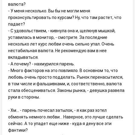
валюта?
- У меня несколько. Вы бы не могли меня
проконсультировать по курсам? Ну, что там растет, что
падает?
- С удовольствием, - кивнула она и, щелкнув мышкой,
уставилась в монитор, - смотрите. За последние
несколько лет курс любви очень сильно упал. Очень
нестабильная валюта. Не рекомендую вам в нее
вкладываться.
- А почему? - нахмурился парень.
- Много факторов на это повлияло. В основном то, что
любовь очень просто подделать. Рынок перенасытился,
в том числе и фальшивками, и, соответственно, валюта
стала обесцениваться. Законы рынка, - девушка развела
руки в стороны.
- Хм... - парень почесал затылок, - я как раз хотел
обменять немного любви... Наверное, это лучше сделать
сейчас. А то упадет еще ниже - куда я дену все эти
фантики?