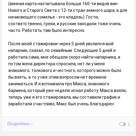
(винная карта насчитывала больше 160-ти видов вин
Нового и Старого Света с 12-ти стран земного шара, а для
начинающего сомелье - это кладезь). Гости,
соответственно, греки, и русские заходили тоже очень
часто. Работать там было интересно.
После моей стажировки через 5 дней уволился мой
напарник, сказал, по семейным. Следующие 5 дней я
работала сама, мне обещали скоро найти напарника, а
потом жена директора спросила, нет ли у меня
знакомого, толкового и честного, которого можно было
бы взять, а то у нее этим вопросом нет времени
заниматься. И я вспомнила про Макса, знакомого
бармена, который уже неделю искал работу. Макса взяли,
теперь уже я его стажировала, мы составили график и
заработали счастливо, Макс был очень благодарен.
Подробнее...
2