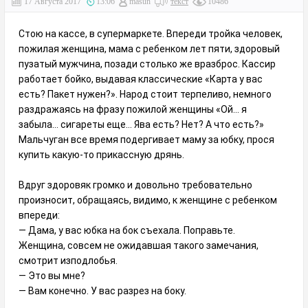
17 Августа 2017
13:06
masun
текст
10486
Стою на кассе, в супермаркете. Впереди тройка человек,
пожилая женщина, мама с ребенком лет пяти, здоровый
пузатый мужчина, позади столько же вразброс. Кассир
работает бойко, выдавая классические «Карта у вас
есть? Пакет нужен?». Народ стоит терпеливо, немного
раздражаясь на фразу пожилой женщины «Ой… я
забыла… сигареты еще… Ява есть? Нет? А что есть?»
Мальчуган все время подергивает маму за юбку, прося
купить какую-то прикассную дрянь.
Вдруг здоровяк громко и довольно требовательно
произносит, обращаясь, видимо, к женщине с ребенком
впереди:
— Дама, у вас юбка на бок съехала. Поправьте.
Женщина, совсем не ожидавшая такого замечания,
смотрит изподлобья.
— Это вы мне?
— Вам конечно. У вас разрез на боку.