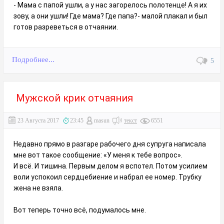
- Мама с папой ушли, а у нас загорелось полотенце! А я их
зову, а они ушли! Где мама? Где папа?- малой плакал и был
готов разреветься в отчаянии.
Подробнее...
5
Мужской крик отчаяния
23 Августа 2017
23:45
masun
текст
6551
Недавно прямо в разгаре рабочего дня супруга написала
мне вот такое сообщение: «У меня к тебе вопрос».
И всё. И тишина. Первым делом я вспотел. Потом усилием
воли успокоил сердцебиение и набрал ее номер. Трубку
жена не взяла.
Вот теперь точно всё, подумалось мне.