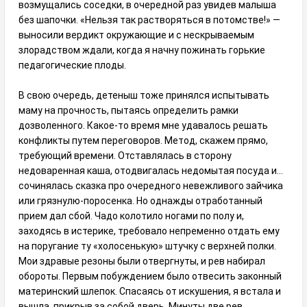
возмущались соседки, в очередной раз увидев малыша
без шапочки. «Нельзя так растворяться в потомстве!» —
выносили вердикт окружающие и с нескрываемым
злорадством ждали, когда я начну пожинать горькие
педагогические плоды.
В свою очередь, детеныш тоже принялся испытывать
маму на прочность, пытаясь определить рамки
дозволенного. Какое-то время мне удавалось решать
конфликты путем переговоров. Метод, скажем прямо,
требующий времени. Отставлялась в сторону
недоваренная каша, отодвигалась недомытая посуда и…
сочинялась сказка про очередного невежливого зайчика
или грязнулю-поросенка. Но однажды отработанный
прием дал сбой. Чадо колотило ногами по полу и,
заходясь в истерике, требовало непременно отдать ему
на поругание ту «холосенькую» штучку с верхней полки.
Мои здравые резоны были отвергнуты, и рев набирал
обороты. Первым побуждением было отвесить законный
материнский шлепок. Спасаясь от искушения, я встала и
вышла, прикрыв за собой дверь. Минуты две рев