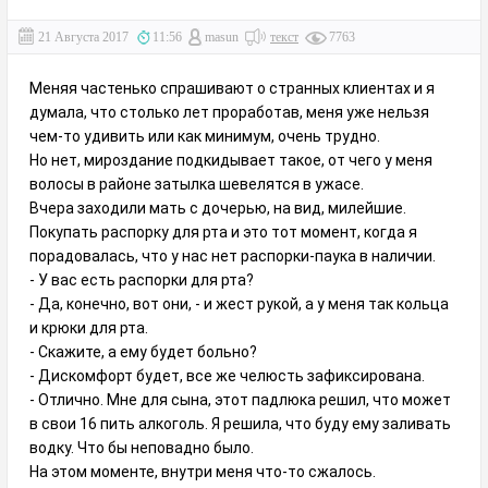
21 Августа 2017
11:56
masun
текст
7763
Меняя частенько спрашивают о странных клиентах и я
думала, что столько лет проработав, меня уже нельзя
чем-то удивить или как минимум, очень трудно.
Но нет, мироздание подкидывает такое, от чего у меня
волосы в районе затылка шевелятся в ужасе.
Вчера заходили мать с дочерью, на вид, милейшие.
Покупать распорку для рта и это тот момент, когда я
порадовалась, что у нас нет распорки-паука в наличии.
- У вас есть распорки для рта?
- Да, конечно, вот они, - и жест рукой, а у меня так кольца
и крюки для рта.
- Скажите, а ему будет больно?
- Дискомфорт будет, все же челюсть зафиксирована.
- Отлично. Мне для сына, этот падлюка решил, что может
в свои 16 пить алкоголь. Я решила, что буду ему заливать
водку. Что бы неповадно было.
На этом моменте, внутри меня что-то сжалось.